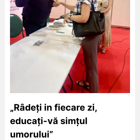
„Râdeți in fiecare zi,
educați-vă simțul
umorului”