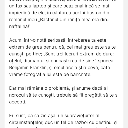
un fax sau laptop și care ocazional încă se mai
împiedică de ele, în căutarea acelui baston din
romanul meu „Bastonul din ranița mea era din…
naftalină!”
Acum, într-o notă serioasă, întrebarea ta este
extrem de grea pentru că, cel mai greu este sa te
cunoști pe tine; „Sunt trei lucruri extrem de dure:
oțelul, diamantul și cunoașterea de sine.” spunea
Benjamin Franklin, și omul acela știa ceva, câtă
vreme fotografia lui este pe bancnote.
Dar mai rămâne o problemă, și anume dacă ai
norocul să te cunoști, trebuie să fii pregătit să te și
accepți.
Eu sunt, ca sa zic așa, un supraviețuitor al
circumstanțelor, duc un fel de război cu destinul și