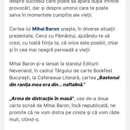
despre succesul care poate să apară după infinite
provocări, dar și despre umorul care te poate
salva în momentele cumplite ale vieții.
Cartea lui
Mihai Baron
unește, în diverse situații
prezentate, Cerul cu Pământul, ajutându-te să
crezi, cu toată ființa ta, că orice este posibil, chiar
și în cea mai neagră perioadă a vieții.
Mihai Baron și-a lansat la standul Editurii
Neverland, în cadrul Târgului de carte Bookfest
București, la Cafeneaua Literară, cartea
„Bastonul
din ranița mea era din… naftalină.”
„Arma de distracție în masă”
, cea de-a doua
carte scrisă de Mihai Baron, încă nepublicată, ne
promite că ne vom distra pe cinste și că vom râde
mult, citind-o.