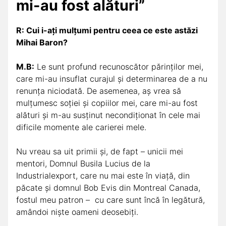
mi-au fost alături”
R: Cui i-ați mulțumi pentru ceea ce este astăzi
Mihai Baron?
M.B:
Le sunt profund recunoscător părinților mei,
care mi-au insuflat curajul și determinarea de a nu
renunța niciodată. De asemenea, aș vrea să
mulțumesc soției și copiilor mei, care mi-au fost
alături și m-au susținut necondiționat în cele mai
dificile momente ale carierei mele.
Nu vreau sa uit primii și, de fapt – unicii mei
mentori, Domnul Busila Lucius de la
Industrialexport, care nu mai este în viață, din
păcate și domnul Bob Evis din Montreal Canada,
fostul meu patron – cu care sunt încă în legătură,
amândoi niște oameni deosebiți.