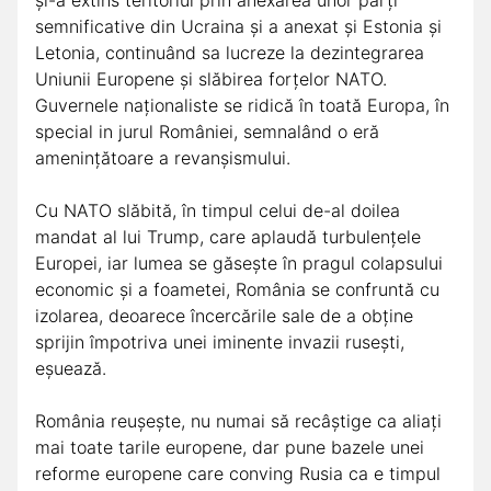
și-a extins teritoriul prin anexarea unor părți
semnificative din Ucraina și a anexat și Estonia și
Letonia, continuând sa lucreze la dezintegrarea
Uniunii Europene și slăbirea forțelor NATO.
Guvernele naționaliste se ridică în toată Europa, în
special in jurul României, semnalând o eră
amenințătoare a revanșismului.
Cu NATO slăbită, în timpul celui de-al doilea
mandat al lui Trump, care aplaudă turbulențele
Europei, iar lumea se găsește în pragul colapsului
economic și a foametei, România se confruntă cu
izolarea, deoarece încercările sale de a obține
sprijin împotriva unei iminente invazii rusești,
eșuează.
România reușește, nu numai să recâștige ca aliați
mai toate tarile europene, dar pune bazele unei
reforme europene care conving Rusia ca e timpul