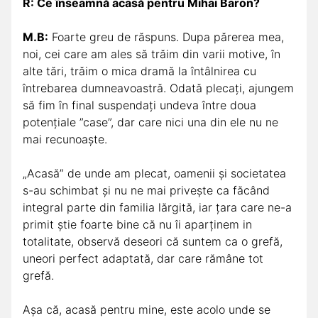
R: Ce înseamnă acasă pentru Mihai Baron?
M.B:
Foarte greu de răspuns. Dupa părerea mea,
noi, cei care am ales să trăim din varii motive, în
alte tări, trăim o mica dramă la întâlnirea cu
întrebarea dumneavoastră. Odată plecați, ajungem
să fim în final suspendați undeva între doua
potențiale ”case”, dar care nici una din ele nu ne
mai recunoaște.
„Acasă” de unde am plecat, oamenii și societatea
s-au schimbat și nu ne mai privește ca făcând
integral parte din familia lărgită, iar țara care ne-a
primit știe foarte bine că nu îi aparținem in
totalitate, observă deseori că suntem ca o grefă,
uneori perfect adaptată, dar care rămâne tot
grefă.
Așa că, acasă pentru mine, este acolo unde se