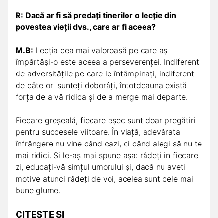
R: Dacă ar fi să predați tinerilor o lecție din
povestea vieții dvs., care ar fi aceea?
M.B:
Lecția cea mai valoroasă pe care aș
împărtăși-o este aceea a perseverenței. Indiferent
de adversitățile pe care le întâmpinați, indiferent
de câte ori sunteți doborâți, întotdeauna există
forța de a vă ridica și de a merge mai departe.
Fiecare greșeală, fiecare eșec sunt doar pregătiri
pentru succesele viitoare. În viață, adevărata
înfrângere nu vine când cazi, ci când alegi să nu te
mai ridici. Si le-aș mai spune așa: râdeți in fiecare
zi, educați-vă simțul umorului și, dacă nu aveți
motive atunci râdeți de voi, acelea sunt cele mai
bune glume.
CITEȘTE ȘI