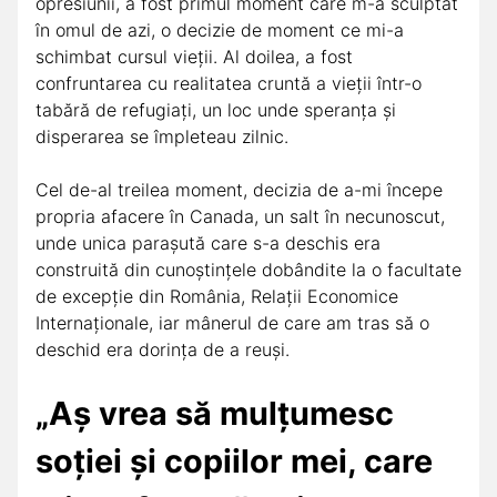
opresiunii, a fost primul moment care m-a sculptat
în omul de azi, o decizie de moment ce mi-a
schimbat cursul vieții. Al doilea, a fost
confruntarea cu realitatea cruntă a vieții într-o
tabără de refugiați, un loc unde speranța și
disperarea se împleteau zilnic.
Cel de-al treilea moment, decizia de a-mi începe
propria afacere în Canada, un salt în necunoscut,
unde unica parașută care s-a deschis era
construită din cunoștințele dobândite la o facultate
de excepție din România, Relații Economice
Internaționale, iar mânerul de care am tras să o
deschid era dorința de a reuși.
„Aș vrea să mulțumesc
soției și copiilor mei, care