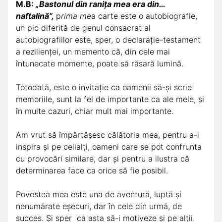
M.B:
„Bastonul din ranița mea era din…
naftalină”,
p
rima me
a carte este o autobiografie,
un pic diferită de genul consacrat al
autobiografiilor este, sper, o declarație-testament
a rezilienței, un memento că, din cele mai
întunecate momente, poate să răsară lumină.
Totodată, este o invitație ca oamenii să-și scrie
memoriile, sunt la fel de importante ca ale mele, și
în multe cazuri, chiar mult mai importante.
Am vrut să împărtășesc călătoria mea, pentru a-i
inspira și pe ceilalți, oameni care se pot confrunta
cu provocări similare, dar și pentru a ilustra că
determinarea face ca orice să fie posibil.
Povestea mea este una de aventură, luptă și
nenumărate eșecuri, dar în cele din urmă, de
succes. Și sper ca asta să-i motiveze și pe alții.