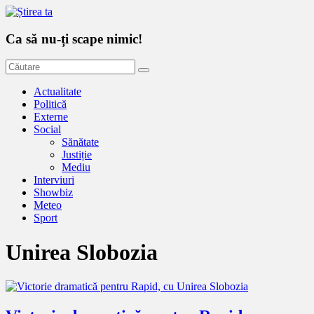
Ca să nu-ți scape nimic!
Actualitate
Politică
Externe
Social
Sănătate
Justiție
Mediu
Interviuri
Showbiz
Meteo
Sport
Unirea Slobozia