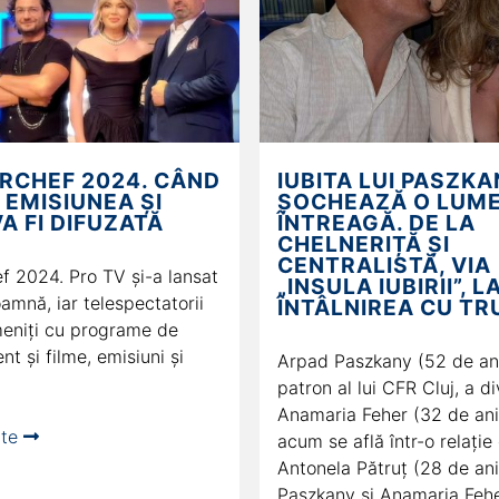
RCHEF 2024. CÂND
IUBITA LUI PASZK
 EMISIUNEA ȘI
ȘOCHEAZĂ O LUM
A FI DIFUZATĂ
ÎNTREAGĂ. DE LA
CHELNERIȚĂ ȘI
CENTRALISTĂ, VIA
f 2024. Pro TV și-a lansat
„INSULA IUBIRII”, L
oamnă, iar telespectatorii
ÎNTÂLNIREA CU TR
eniți cu programe de
nt și filme, emisiuni și
Arpad Paszkany (52 de ani
patron al lui CFR Cluj, a d
Anamaria Feher (32 de ani)
rte
acum se află într-o relație
Antonela Pătruț (28 de an
Paszkany și Anamaria Fehe