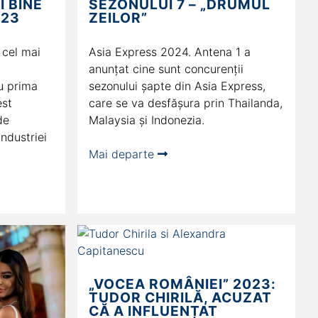
 BINE
SEZONULUI 7 – „DRUMUL
023
ZEILOR”
 cel mai
Asia Express 2024. Antena 1 a
anunțat cine sunt concurenții
u prima
sezonului șapte din Asia Express,
est
care se va desfășura prin Thailanda,
de
Malaysia și Indonezia.
Industriei
Mai departe
„VOCEA ROMÂNIEI” 2023:
TUDOR CHIRILĂ, ACUZAT
CĂ A INFLUENȚAT