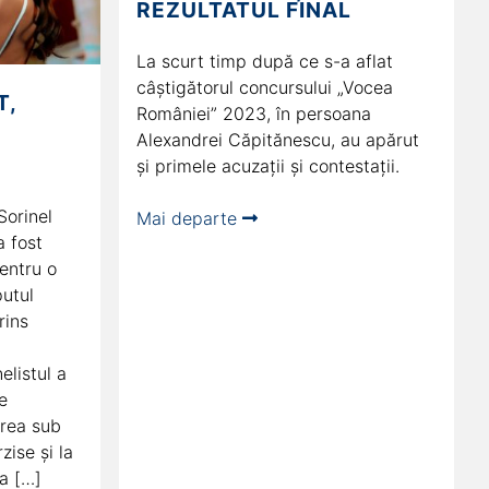
REZULTATUL FINAL
La scurt timp după ce s-a aflat
câștigătorul concursului „Vocea
T,
României” 2023, în persoana
Alexandrei Căpitănescu, au apărut
și primele acuzații și contestații.
Sorinel
Mai departe
a fost
entru o
putul
rins
elistul a
e
rea sub
zise și la
ea […]