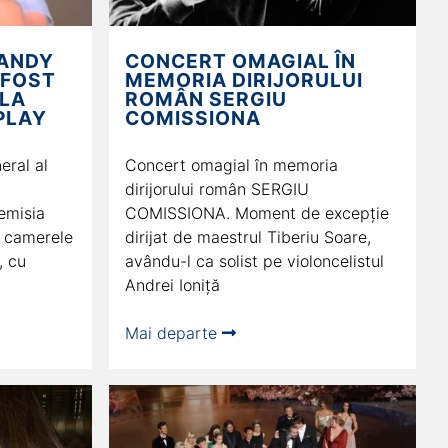
 ANDY
CONCERT OMAGIAL ÎN
 FOST
MEMORIA DIRIJORULUI
 LA
ROMÂN SERGIU
PLAY
COMISSIONA
eral al
Concert omagial în memoria
dirijorului român SERGIU
emisia
COMISSIONA. Moment de excepție
e camerele
dirijat de maestrul Tiberiu Soare,
, cu
avându-l ca solist pe violoncelistul
Andrei Ioniță
Mai departe