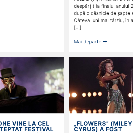
despărțit la finalul anului 
după o căsnicie de șapte a
Câteva luni mai târziu, în a
[…]
Mai departe
NE VINE LA CEL
„FLOWERS” (MILEY
TEPTAT FESTIVAL
CYRUS) A FOST