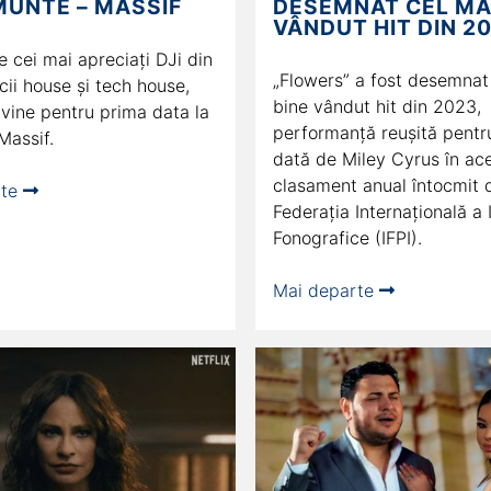
MUNTE – MASSIF
DESEMNAT CEL MAI
VÂNDUT HIT DIN 2
e cei mai apreciați DJi din
„Flowers” a fost desemnat
ii house și tech house,
bine vândut hit din 2023,
 vine pentru prima data la
performanţă reuşită pentr
 Massif.
dată de Miley Cyrus în ac
clasament anual întocmit 
rte
Federaţia Internaţională a 
Fonografice (IFPI).
Mai departe