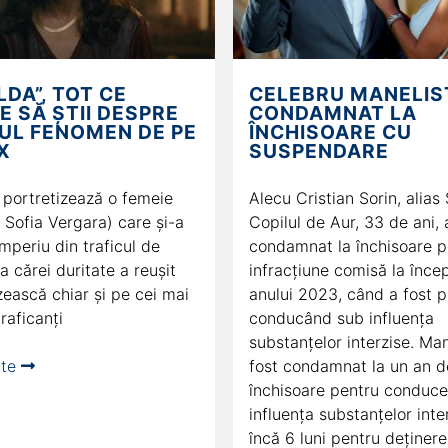
LDA”, TOT CE
CELEBRU MANELIS
E SĂ ȘTII DESPRE
CONDAMNAT LA
UL FENOMEN DE PE
ÎNCHISOARE CU
X
SUSPENDARE
 portretizează o femeie
Alecu Cristian Sorin, alias 
 Sofia Vergara) care și-a
Copilul de Aur, 33 de ani, 
imperiu din traficul de
condamnat la închisoare p
 a cărei duritate a reușit
infracțiune comisă la înce
zească chiar și pe cei mai
anului 2023, când a fost p
traficanți
conducând sub influența
substanțelor interzise. Man
rte
fost condamnat la un an d
închisoare pentru conduce
influența substanțelor inter
încă 6 luni pentru deținer