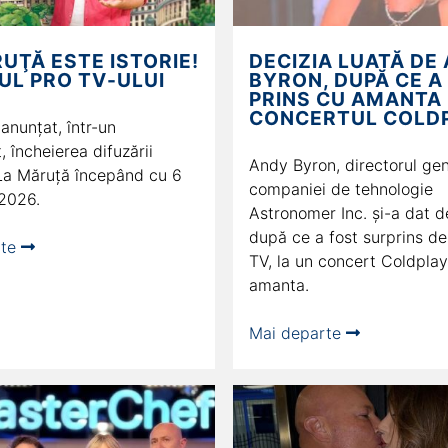
UŢĂ ESTE ISTORIE!
DECIZIA LUATĂ DE
UL PRO TV-ULUI
BYRON, DUPĂ CE A
PRINS CU AMANTA
CONCERTUL COLD
anunţat, într-un
 încheierea difuzării
Andy Byron, directorul gen
 La Măruţă începând cu 6
companiei de tehnologie
 2026.
Astronomer Inc. și-a dat d
după ce a fost surprins d
rte
TV, la un concert Coldplay
amanta.
Mai departe