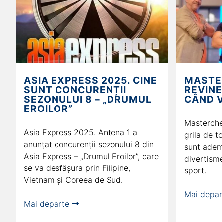
ASIA EXPRESS 2025. CINE
MASTE
SUNT CONCURENȚII
REVINE
SEZONULUI 8 – „DRUMUL
CÂND V
EROILOR”
Masterche
Asia Express 2025. Antena 1 a
grila de t
anunțat concurenții sezonului 8 din
sunt adem
Asia Express – „Drumul Eroilor”, care
divertisme
se va desfășura prin Filipine,
sport.
Vietnam și Coreea de Sud.
Mai depa
Mai departe