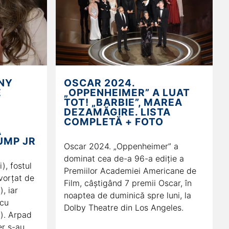
ANY
OSCAR 2024.
E
„OPPENHEIMER” A LUAT
TOT! „BARBIE”, MAREA
DEZAMĂGIRE. LISTA
COMPLETĂ + FOTO
A
UMP JR
Oscar 2024. „Oppenheimer” a
dominat cea de-a 96-a ediție a
), fostul
Premiilor Academiei Americane de
ivorțat de
Film, câștigând 7 premii Oscar, în
, iar
noaptea de duminică spre luni, la
 cu
Dolby Theatre din Los Angeles.
i). Arpad
r s-au