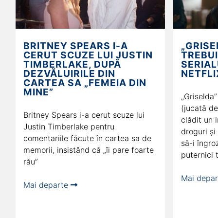
BRITNEY SPEARS I-A
„GRISE
CERUT SCUZE LUI JUSTIN
TREBUI
TIMBERLAKE, DUPĂ
SERIAL
DEZVĂLUIRILE DIN
NETFLI
CARTEA SA „FEMEIA DIN
MINE”
„Griselda”
(jucată de
Britney Spears i-a cerut scuze lui
clădit un 
Justin Timberlake pentru
droguri și
comentariile făcute în cartea sa de
să-i îngro
memorii, insistând că „îi pare foarte
puternici 
rău”
Mai depa
Mai departe