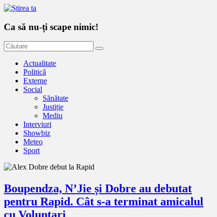
Ca să nu-ți scape nimic!
Actualitate
Politică
Externe
Social
Sănătate
Justiție
Mediu
Interviuri
Showbiz
Meteo
Sport
Boupendza, N’Jie și Dobre au debutat
pentru Rapid. Cât s-a terminat amicalul
cu Voluntari