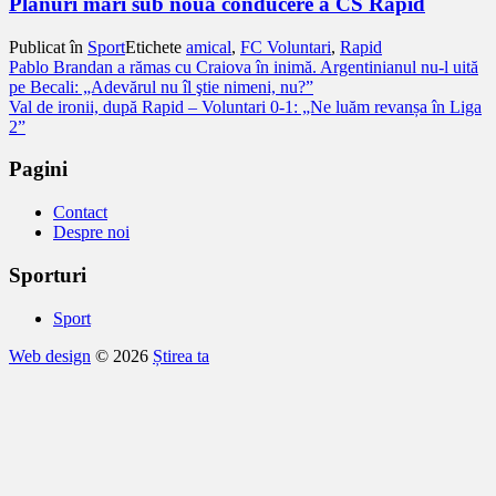
Planuri mari sub noua conducere a CS Rapid
Publicat în
Sport
Etichete
amical
,
FC Voluntari
,
Rapid
Navigare
Pablo Brandan a rămas cu Craiova în inimă. Argentinianul nu-l uită
pe Becali: „Adevărul nu îl ştie nimeni, nu?”
în
Val de ironii, după Rapid – Voluntari 0-1: „Ne luăm revanșa în Liga
articole
2”
Pagini
Contact
Despre noi
Sporturi
Sport
Web design
© 2026
Știrea ta