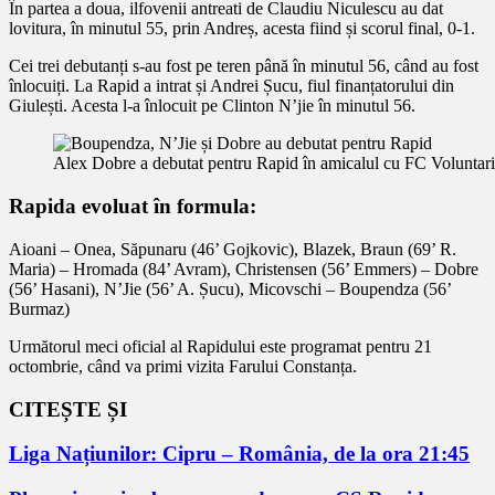
În partea a doua, ilfovenii antreati de Claudiu Niculescu au dat
lovitura, în minutul 55, prin Andreș, acesta fiind și scorul final, 0-1.
Cei trei debutanți s-au fost pe teren până în minutul 56, când au fost
înlocuiți. La Rapid a intrat și Andrei Șucu, fiul finanțatorului din
Giulești. Acesta l-a înlocuit pe Clinton N’jie în minutul 56.
Alex Dobre a debutat pentru Rapid în amicalul cu FC Voluntar
Rapida evoluat în formula:
Aioani – Onea, Săpunaru (46’ Gojkovic), Blazek, Braun (69’ R.
Maria) – Hromada (84’ Avram), Christensen (56’ Emmers) – Dobre
(56’ Hasani), N’Jie (56’ A. Șucu), Micovschi – Boupendza (56’
Burmaz)
Următorul meci oficial al Rapidului este programat pentru 21
octombrie, când va primi vizita Farului Constanța.
CITEȘTE ȘI
Liga Națiunilor: Cipru – România, de la ora 21:45