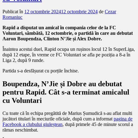
Publicat în
12 octombrie 2024
12 octombrie 2024
de
Cezar
Romaniuc
Rapid a disputat un amical în compania celor de la FC
Voluntari, sâmbătă, 12 octombrie, o partidă în care au debutat
Aaron Boupendza, Clinton N’Jie și Alex Dobre.
Înaintea acestui duel, Rapid ocupa un rușinos locul 12 în SuperLiga,
după 12 etape, în vreme ce FC Voluntari se afla pe poziția a 8-a în
Liga 2, după 9 runde.
Partida s-a desfășurat cu porțile închise.
Boupendza, N’Jie și Dobre au debutat
pentru Rapid. Cât s-a terminat amicalul
cu Voluntari
Cu toate că în echipa pregătită de Marius Șumudică s-au aflat multi
jucători titulari în meciurile oficiale, după cum a informat
pagina de
Facebook a clubului giuleștean
, după primele 45 de minute scorul a
rămas neschimbat.