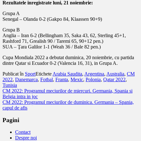
Rezultatele inregistrate luni, 21 noiembrie:
Grupa A
Senegal – Olanda 0-2 (Gakpo 84, Klaassen 90+9)
Grupa B
Anglia – Iran 6-2 (Bellingham 35, Saka 43, 62, Sterling 45+1,
Rashford 71, Grealish 90 / Taremi 65, 90+12 pen.)
SUA – Ţara Galilor 1-1 (Weah 36 / Bale 82 pen.)
Cupa Mondiala 2022 a debutat duminica, 20 noiembrie, cu partida
dintre Qatar si Ecuador 0-2 (Valencia 16, 31), in Grupa A.
Publicat în
Sport
Etichete
Arabia Saudita
,
Argentina
,
Australia
,
CM
2022
,
Danemarca
,
Fotbal
,
Franta
,
Mexic
,
Polonia
,
Qatar 2022
,
Tunisia
Navigare
CM 2022: Programul meciurilor de miercuri. Germania, Spania si
Belgia intra in joc
în
CM 2022: Programul meciurilor de duminica. Germania – Spania,
articole
capul de afis
Pagini
Contact
Despre noi