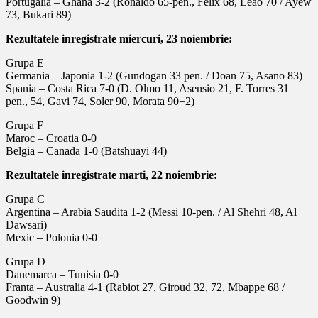
Portugalia – Ghana 3-2 (Ronaldo 65-pen., Felix 68, Leao 70 / Ayew
73, Bukari 89)
Rezultatele inregistrate miercuri, 23 noiembrie:
Grupa E
Germania – Japonia 1-2 (Gundogan 33 pen. / Doan 75, Asano 83)
Spania – Costa Rica 7-0 (D. Olmo 11, Asensio 21, F. Torres 31
pen., 54, Gavi 74, Soler 90, Morata 90+2)
Grupa F
Maroc – Croatia 0-0
Belgia – Canada 1-0 (Batshuayi 44)
Rezultatele inregistrate marti, 22 noiembrie:
Grupa C
Argentina – Arabia Saudita 1-2 (Messi 10-pen. / Al Shehri 48, Al
Dawsari)
Mexic – Polonia 0-0
Grupa D
Danemarca – Tunisia 0-0
Franta – Australia 4-1 (Rabiot 27, Giroud 32, 72, Mbappe 68 /
Goodwin 9)