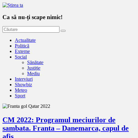
Ca să nu-ți scape nimic!
Actualitate
Politică
Externe
Social
Sănătate
Justiție
Mediu
Interviuri
Showbiz
Meteo
Sport
CM 2022: Programul meciurilor de
sambata. Franta – Danemarca, capul de
afis