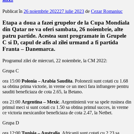
Publicat în
26 noiembrie 2022
27 iulie 2023
de
Cezar Romaniuc
Etapa a doua a fazei grupelor de la Cupa Mondiala
din Qatar ne va oferi sambata, 26 noiembrie, alte
patru partide. Acestea sunt programate in Grupele
C si D, capul de afis al zilei urmand a fi partida
Franta – Danemarca.
Programul zilei de miercuri, 22 noiembrie, la CM 2022:
Grupa C
ora 15:00
Polonia – Arabia Saudita
. Polonezii sunt cotati cu 1.68
sa obtina prima victorie, in vreme ce un meci fara infrangere pentru
sauditi beneficiaza de cota 2.65, la Betano.
ora 21:00
Argentina – Mexic
. Argentinienii vor sa spele rusinea din
primul meci si sunt cotati cu 1.50 sa obtina primul succes, in vreme
ce victoria mexicanilor beneficiaza de cota 2.47, la Netbet.
Grupa D
ora 12:00
Tunisia – Australia
. Africanii sunt cotati cu 2.23 sa