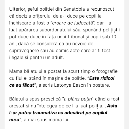
Ulterior, șeful poliției din Senatobia a recunoscut
că decizia ofițerului de a-l duce pe copil la
închisoare a fost o ”
eroare de judecată
”, dar i-a
luat apărarea subordonatului său, spunând polițiștii
pot duce duce în fața unui tribunal și copii sub 10
ani, dacă se consideră că au nevoie de
supraveghere sau au comis acte care ar fi fost
ilegale și pentru un adult.
Mama băiatului a postat la scurt timp o fotografie
cu fiul ei stând în mașina de poliție.
”Este ridicol
ce au făcut”
, a scris Latonya Eason în postare.
Băiatul a spus presei că ”
a plâns puțin
” când a fost
arestat și nu înțelegea de ce l-a luat poliția.
„Asta
l-ar putea traumatiza cu adevărat pe copilul
meu”
, a mai spus mama lui.