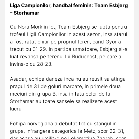
Liga Campionilor, handbal feminin: Team Esbjerg
– Storhamar
Cu Nora Mork in lot, Team Esbjerg se lupta pentru
trofeul Ligii Campionilor in acest sezon, insa starul
a fost ratat chiar pe propriul teren, cand Gyor a
trecut cu 31-29. In partida urmatoare, Esbjerg si-a
luat revansa pe terenul lui Buducnost, pe care a
invins-o cu 28-23.
Asadar, echipa daneza inca nu au reusit sa atinga
pragul de 31 de goluri marcate, in primele doua
meciuri din grupa B, insa in fata celor de la
Storhamar au toate sansele sa realizeze acest
lucru.
Echipa norvegiana a debutat tot cu stangul in
grupa, infrangere categorica la Metz, scor 22-31,
dar acasa au umilit-o pe Lokomotiva Zagreb, scor