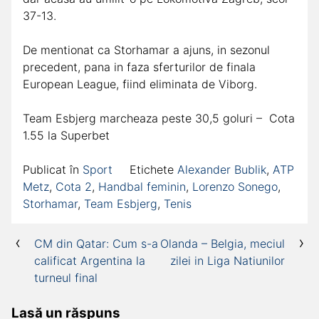
37-13.
De mentionat ca Storhamar a ajuns, in sezonul
precedent, pana in faza sferturilor de finala
European League, fiind eliminata de Viborg.
Team Esbjerg marcheaza peste 30,5 goluri – Cota
1.55 la Superbet
Publicat în
Sport
Etichete
Alexander Bublik
,
ATP
Metz
,
Cota 2
,
Handbal feminin
,
Lorenzo Sonego
,
Storhamar
,
Team Esbjerg
,
Tenis
Navigare
CM din Qatar: Cum s-a
Olanda – Belgia, meciul
calificat Argentina la
zilei in Liga Natiunilor
în
turneul final
articole
Lasă un răspuns