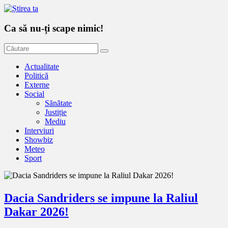
Ca să nu-ți scape nimic!
Actualitate
Politică
Externe
Social
Sănătate
Justiție
Mediu
Interviuri
Showbiz
Meteo
Sport
Dacia Sandriders se impune la Raliul
Dakar 2026!