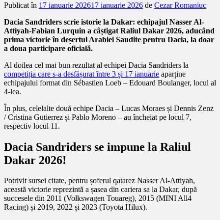
Publicat în
17 ianuarie 2026
17 ianuarie 2026
de
Cezar Romaniuc
Dacia Sandriders scrie istorie la Dakar: echipajul Nasser Al-
Attiyah-Fabian Lurquin a câștigat Raliul Dakar 2026, aducând
prima victorie în deșertul Arabiei Saudite pentru Dacia, la doar
a doua participare oficială.
Al doilea cel mai bun rezultat al echipei Dacia Sandriders la
competiția care s-a desfășurat între 3 și 17 ianuarie
aparține
echipajului format din Sébastien Loeb – Edouard Boulanger, locul al
4-lea.
În plus, celelalte două echipe Dacia – Lucas Moraes și Dennis Zenz
/ Cristina Gutierrez și Pablo Moreno – au încheiat pe locul 7,
respectiv locul 11.
Dacia Sandriders se impune la Raliul
Dakar 2026!
Potrivit sursei citate, pentru șoferul qatarez Nasser Al-Attiyah,
această victorie reprezintă a șasea din cariera sa la Dakar, după
succesele din 2011 (Volkswagen Touareg), 2015 (MINI All4
Racing) și 2019, 2022 și 2023 (Toyota Hilux).