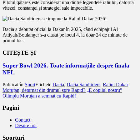
Pilotul qatarez este considerat una dintre legendele raliului, datorită
vitezei, constanței și strategiei sale impecabile.
Dacia a debutat oficial la Dakar în 2025, când echipajul Al-
Attiyah/Boulanger s-a clasat pe locul 4, la doar 24 de minute de
primul loc.
CITEȘTE ȘI
Super Bowl 2026. Toate informațiile despre finala
NFL
Publicat în
Sport
Etichete
Dacia
,
Dacia Sandriders
,
Raliul Dakar
Navigare
Moruțan, deturnat din drumul spre Rapid? „E copilul nostru”
Olimpiu Moruțan a semnat cu Rapid!
în
articole
Pagini
Contact
Despre noi
Sporturi