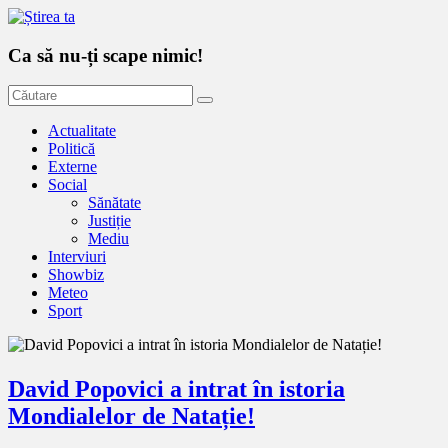
Ca să nu-ți scape nimic!
Actualitate
Politică
Externe
Social
Sănătate
Justiție
Mediu
Interviuri
Showbiz
Meteo
Sport
David Popovici a intrat în istoria
Mondialelor de Natație!