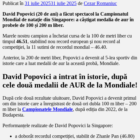
Publicat în
31 iulie 2025
31 iulie 2025
de
Cezar Romaniuc
David Popovici (20 de ani) a făcut spectacol la Campionatul
Mondial de nataţie din Singapore: a câștigat medalia de aur în
probele de 100 și 200 m liber.
Marele nostru campion a încheiat cursa de la 100 de metri liber cu
timpul
46.51
, stabilind nou record european şi nou record al
competiţiei, la 11 sutimi de recordul mondial – 46.40.
Anterior, la 200 de metri liber, Popovici a devenit al 5-lea sportiv din
istorie care a luat medalii de aur la această probă, Mondiale.
David Popovici a intrat în istorie, după
cele două medalii de AUR de la Mondiale!
După cele două rezultate uluitoare, David Popovici a devenit primul
om din istorie care a înregistrast de două ori dubla 100 m liber – 200
m liber la
Campionatele Mondiale
, după ediția din 2022, de la
Budapesta.
Performanțele realizate de David Popovici la Singapore:
a doborât recordul competiției, stabilit de Zhanle Pan (46.80)