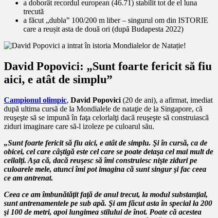
a doborât recordul european (46.71) stabilit tot de el luna
trecută
a făcut „dubla” 100/200 m liber – singurul om din ISTORIE
care a reușit asta de două ori (după Budapesta 2022)
David Popovici:
„Sunt foarte fericit să fiu
aici, e atât de simplu”
Campionul olimpic
,
David Popovici
(20 de ani), a afirmat, imediat
după ultima cursă de la Mondialele de nataţie de la Singapore, că
reuşeşte să se impună în faţa celorlalţi dacă reuşeşte să construiască
ziduri imaginare care să-l izoleze pe culoarul său.
„Sunt foarte fericit să fiu aici, e atât de simplu. Şi în cursă, ca de
obicei, cel care câştigă este cel care se poate detaşa cel mai mult de
ceilalţi. Aşa că, dacă reuşesc să îmi construiesc nişte ziduri pe
culoarele mele, atunci îmi pot imagina că sunt singur şi fac ceea
ce am antrenat.
Ceea ce am îmbunătăţit faţă de anul trecut, la modul substanţial,
sunt antrenamentele pe sub apă. Şi am făcut asta în special la 200
şi 100 de metri, apoi lungimea stilului de înot. Poate că acestea