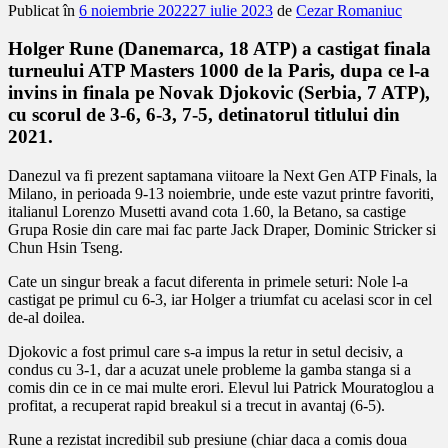
Publicat în
6 noiembrie 2022
27 iulie 2023
de
Cezar Romaniuc
Holger Rune (Danemarca, 18 ATP) a castigat finala
turneului ATP Masters 1000 de la Paris, dupa ce l-a
invins in finala pe Novak Djokovic (Serbia, 7 ATP),
cu scorul de 3-6, 6-3, 7-5, detinatorul titlului din
2021.
Danezul va fi prezent saptamana viitoare la Next Gen ATP Finals, la
Milano, in perioada 9-13 noiembrie, unde este vazut printre favoriti,
italianul Lorenzo Musetti avand cota 1.60, la Betano, sa castige
Grupa Rosie din care mai fac parte Jack Draper, Dominic Stricker si
Chun Hsin Tseng.
Cate un singur break a facut diferenta in primele seturi: Nole l-a
castigat pe primul cu 6-3, iar Holger a triumfat cu acelasi scor in cel
de-al doilea.
Djokovic a fost primul care s-a impus la retur in setul decisiv, a
condus cu 3-1, dar a acuzat unele probleme la gamba stanga si a
comis din ce in ce mai multe erori. Elevul lui Patrick Mouratoglou a
profitat, a recuperat rapid breakul si a trecut in avantaj (6-5).
Rune a rezistat incredibil sub presiune (chiar daca a comis doua