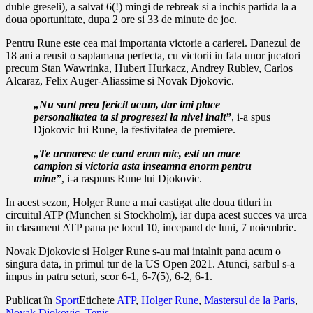
duble greseli), a salvat 6(!) mingi de rebreak si a inchis partida la a
doua oportunitate, dupa 2 ore si 33 de minute de joc.
Pentru Rune este cea mai importanta victorie a carierei. Danezul de
18 ani a reusit o saptamana perfecta, cu victorii in fata unor jucatori
precum Stan Wawrinka, Hubert Hurkacz, Andrey Rublev, Carlos
Alcaraz, Felix Auger-Aliassime si Novak Djokovic.
„Nu sunt prea fericit acum, dar imi place
personalitatea ta si progresezi la nivel inalt”
, i-a spus
Djokovic lui Rune, la festivitatea de premiere.
„Te urmaresc de cand eram mic, esti un mare
campion si victoria asta inseamna enorm pentru
mine”
, i-a raspuns Rune lui Djokovic.
In acest sezon, Holger Rune a mai castigat alte doua titluri in
circuitul ATP (Munchen si Stockholm), iar dupa acest succes va urca
in clasament ATP pana pe locul 10, incepand de luni, 7 noiembrie.
Novak Djokovic si Holger Rune s-au mai intalnit pana acum o
singura data, in primul tur de la US Open 2021. Atunci, sarbul s-a
impus in patru seturi, scor 6-1, 6-7(5), 6-2, 6-1.
Publicat în
Sport
Etichete
ATP
,
Holger Rune
,
Mastersul de la Paris
,
Novak Djokovic
,
Tenis