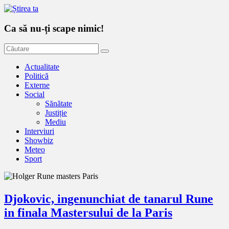
Ca să nu-ți scape nimic!
Actualitate
Politică
Externe
Social
Sănătate
Justiție
Mediu
Interviuri
Showbiz
Meteo
Sport
Djokovic, ingenunchiat de tanarul Rune
in finala Mastersului de la Paris