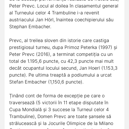
Peter Prevc. Locul al doilea în clasamentul general
al Turneului celor 4 Trambuline i-a revenit
austriacului Jan Hörl, înaintea coechipierului său
Stephan Embacher.
Prevc, al treilea sloven din istorie care castiga
prestigiosul turneu, dupa Primoz Peterka (1997) și
Peter Prevc (2016), a terminat competiția cu un
total de 1.195,6 puncte, cu 42,3 puncte mai mult
decât ocupantul locului secund, Jan Hoerl (1.153,3
puncte). Pe ultima treaptă a podiumului a urcat
Stefan Embacher (1,150,6 puncte).
Ținând cont de forma de excepție pe care o
traversează (5 victorii în 11 etape disputate în
Cupa Mondială și 3 succese la Turneul celor 4
Trambuline), Domen Prevc are toate șansele să
strălucească și la Jocurile Olimpice de la Milano