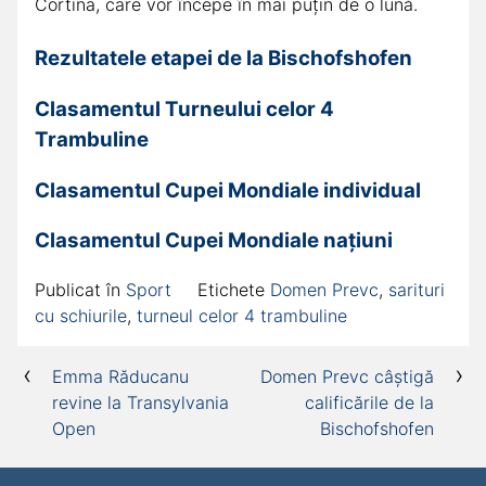
Cortina, care vor începe în mai puțin de o lună.
Rezultatele etapei de la Bischofshofen
Clasamentul Turneului celor 4
Trambuline
Clasamentul Cupei Mondiale individual
Clasamentul Cupei Mondiale națiuni
Publicat în
Sport
Etichete
Domen Prevc
,
sarituri
cu schiurile
,
turneul celor 4 trambuline
Navigare
Emma Răducanu
Domen Prevc câștigă
revine la Transylvania
calificările de la
în
Open
Bischofshofen
articole