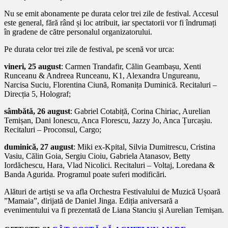
Nu se emit abonamente pe durata celor trei zile de festival. Accesul
este general, fără rând și loc atribuit, iar spectatorii vor fi îndrumați
în gradene de către personalul organizatorului.
Pe durata celor trei zile de festival, pe scenă vor urca:
vineri, 25 august
: Carmen Trandafir, Călin Geambașu, Xenti
Runceanu & Andreea Runceanu, K1, Alexandra Ungureanu,
Narcisa Suciu, Florentina Ciună, Romanița Duminică. Recitaluri –
Direcția 5, Holograf;
sâmbătă, 26 august
: Gabriel Cotabiță, Corina Chiriac, Aurelian
Temișan, Dani Ionescu, Anca Florescu, Jazzy Jo, Anca Țurcașiu.
Recitaluri – Proconsul, Cargo;
duminică, 27 august
: Miki ex-Kpital, Silvia Dumitrescu, Cristina
Vasiu, Călin Goia, Sergiu Cioiu, Gabriela Atanasov, Betty
Iordăchescu, Hara, Vlad Nicolici. Recitaluri – Voltaj, Loredana &
Banda Agurida. Programul poate suferi modificări.
Alături de artiști se va afla Orchestra Festivalului de Muzică Ușoară
”Mamaia”, dirijată de Daniel Jinga. Ediția aniversară a
evenimentului va fi prezentată de Liana Stanciu și Aurelian Temișan.