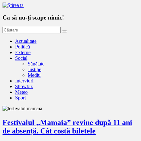
Ca să nu-ți scape nimic!
Actualitate
Politică
Externe
Social
Sănătate
Justiție
Mediu
Interviuri
Showbiz
Meteo
Sport
Festivalul ,,Mamaia” revine după 11 ani
de absență. Cât costă biletele