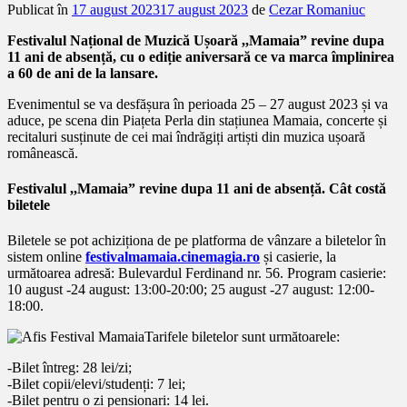
Publicat în
17 august 2023
17 august 2023
de
Cezar Romaniuc
Festivalul Național de Muzică Ușoară ,,Mamaia” revine dupa
11 ani de absență, cu o ediție aniversară ce va marca împlinirea
a 60 de ani de la lansare.
Evenimentul se va desfășura în perioada 25 – 27 august 2023 și va
aduce, pe scena din Piațeta Perla din stațiunea Mamaia, concerte și
recitaluri susținute de cei mai îndrăgiți artiști din muzica ușoară
românească.
Festivalul ,,Mamaia” revine dupa 11 ani de absență. Cât costă
biletele
Biletele se pot achiziționa de pe platforma de vânzare a biletelor în
sistem online
festivalmamaia.cinemagia.ro
și casierie, la
următoarea adresă: Bulevardul Ferdinand nr. 56. Program casierie:
10 august -24 august: 13:00-20:00; 25 august -27 august: 12:00-
18:00.
Tarifele biletelor sunt următoarele:
-Bilet întreg: 28 lei/zi;
-Bilet copii/elevi/studenți: 7 lei;
-Bilet pentru o zi pensionari: 14 lei.