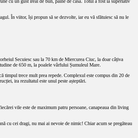
ne cu un gust ireal de bun, pâine de casă. Totul a fost la superlativ
gul. În viitor, își propun să se dezvolte, iar eu vă sfătuiesc să nu le
rheiul Secuiesc sau la 70 km de Miercurea Ciuc, la doar câțiva
titudine de 650 m, la poalele vârfului Șumuleul Mare.
are că timpul trece mult prea repede. Complexul este compus din 20 de
cției, ira rezultatul este unul peste așteptări.
 fiecărei vile este de maximum patru persoane, canapeaua din living
reună cu cei dragi, nu mai ai nevoie de nimic! Chiar acum se pregăteau