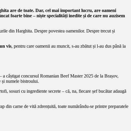
ghita are de toate. Dar, cel mai important lucru, are oameni
at foarte bine – niște specialități inedite și de care nu auzisem
urile din Harghita. Despre povestea oamenilor. Despre trecut și
un vis
, pentru care oamenii au muncit, s-au zbătut și l-au dus până la
K – a câștigat concursul Romanian Beef Master 2025 de la Brașov,
e și numele bistroului.
tofi, sosuri cu ingrediente secrete – că, na, fiecare șef bucătar adaugă
rap din carne de vită zdrențuită, toate numărându-se printre preparatele