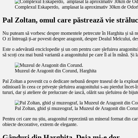
Complexul Eskaperdo, amplasat la aproximativ 30km de Odorh
Pal Zoltan, omul care păstrează vie strălu
Nu puteam să vorbesc despre momentele petrecute în Harghita și să nu
O zi întreagă ți-ar povesti despre aragonit, despre Dealul Melcului, de
Este o adevărată enciclopedie și un om pentru care șlefuirea aragonitului 
să scoți cea mai bună variantă a aragonitului pe care îl ai în mână. Și la 
Muzeul de Aragonit din Corund, Harghita
Pal Zoltan a povestit cu o dedicare nebună despre traseul de la exploata
odinioară în ceea ce privește șlefuirea aragonitului s-au pierdut încet-
tururi, dar și ateliere de prelucrare de iască, olărit sau șlefuirea de bijut
Pal Zoltan, ghid și muzeograf, la Muzeul de Aragonit din Coru
Pentru cei care nu știu, aragonitul reprezintă un mineral format din carb
obiecte decorative, extrem de elegante.
Gânduri din Harghita. Deja mi-e dor…