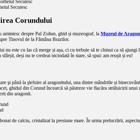
eiul Secuiesc
cirea Corundului
 amintesc despre Pal Zoltan, ghid și muzeograf, la
Muzeul de Aragon
spre Tinovul de la Fântâna Brazilor.
nu este cu las că merge și așa, ci cu trebuie să te chinui ca să ajungi la st
sfârșit, deși nu te credeai niciodată în stare, să spui: am reușit și eu!
re şi până la şlefuire al aragonitului, una dintre mândriile și binecuvânt
încet, ghidul din Corund încearcă să păstreze vie flacăra străluicirii unu
erii din aragonit.
nd
onat de calciu, cristalizat la presiune mare. În urma prelucrării, aspectul 