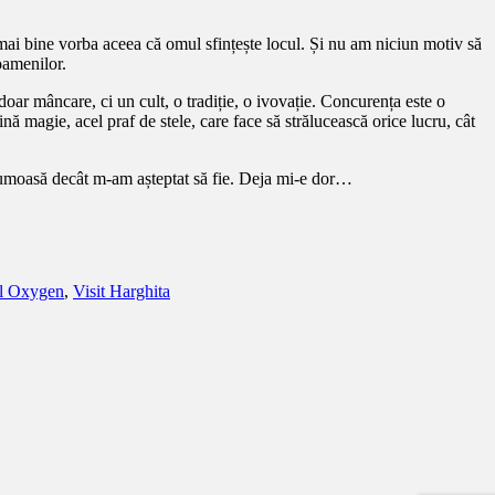
el mai bine vorba aceea că omul sfințește locul. Și nu am niciun motiv să
oamenilor.
doar mâncare, ci un cult, o tradiție, o ivovație. Concurența este o
ină magie, acel praf de stele, care face să strălucească orice lucru, cât
frumoasă decât m-am așteptat să fie. Deja mi-e dor…
ul Oxygen
,
Visit Harghita