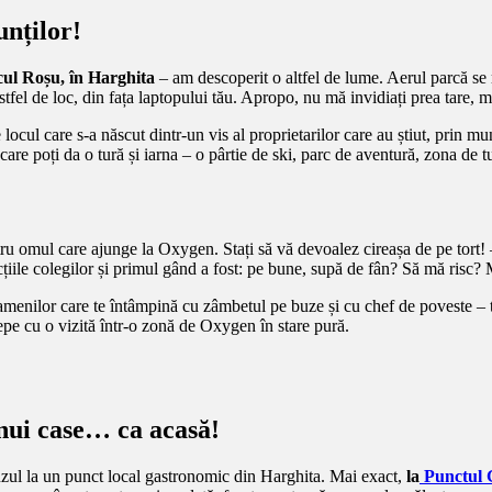
unților!
ul Roșu, în Harghita
– am descoperit o altfel de lume. Aerul parcă se r
n astfel de loc, din fața laptopului tău. Apropo, nu mă invidiați prea tare, 
locul care s-a născut dintr-un vis al proprietarilor care au știut, prin m
are poți da o tură și iarna – o pârtie de ski, parc de aventură, zona de t
tru omul care ajunge la Oxygen. Stați să vă devoalez cireașa de pe tort!
cțiile colegilor și primul gând a fost: pe bune, supă de fân? Să mă risc?
amenilor care te întâmpină cu zâmbetul pe buze și cu chef de poveste – tr
ncepe cu o vizită într-o zonă de Oxygen în stare pură.
unui case… ca acasă!
ânzul la un punct local gastronomic din Harghita. Mai exact,
la
Punctul 