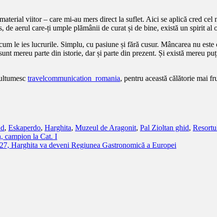
 material viitor – care mi-au mers direct la suflet. Aici se aplică cred c
, de aerul care-ți umple plămânii de curat și de bine, există un spirit al 
 cum le ies lucrurile. Simplu, cu pasiune și fără cusur. Mâncarea nu este 
sunt mereu parte din istorie, dar și parte din prezent. Și există mereu puț
ultumesc
travelcommunication_romania
, pentru această călătorie mai 
nd
,
Eskaperdo
,
Harghita
,
Muzeul de Aragonit
,
Pal Zioltan ghid
,
Resort
, campion la Cat. I
 2027, Harghita va deveni Regiunea Gastronomică a Europei