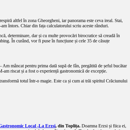
espiră altfel în zona Gheorgheni, iar panorama este ceva ireal. Stai,
m-am întors. Chiar din fața calculatorului scriu aceste rânduri.
uncă, determinare, dar și cu multe provocări birocratice să creadă în
ubing. În curând, vor fi puse în funcțiune și cele 35 de căsuțe
 – Am mâncat pentru prima dată supă de fân, pregătită de șeful bucătar
 M-am riscat și a fost o experiență gastronomică de excepție.
ansformă totul într-o magie. Este ca și cum ai trăi spiritul Crăciunului
Gastronomic Local -La Erzsi
, din Toplița.
Doamna Erzsi și fiica ei,