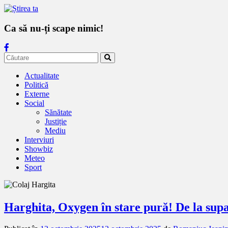
Ca să nu-ți scape nimic!
Actualitate
Politică
Externe
Social
Sănătate
Justiție
Mediu
Interviuri
Showbiz
Meteo
Sport
Harghita, Oxygen în stare pură! De la supa 