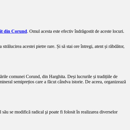
it din Corund
. Omul acesta este efectiv îndrăgostit de aceste locuri.
rălucirea acestei pietre rare. Și să stai ore întregi, atent și răbdător,
ările comunei Corund, din Harghita. Deși lucrurile și tradițiile de
i mineral semiprețios care a făcut cândva istorie. De aceea, organizează
său se modifică radical şi poate fi folosit în realizarea diverselor