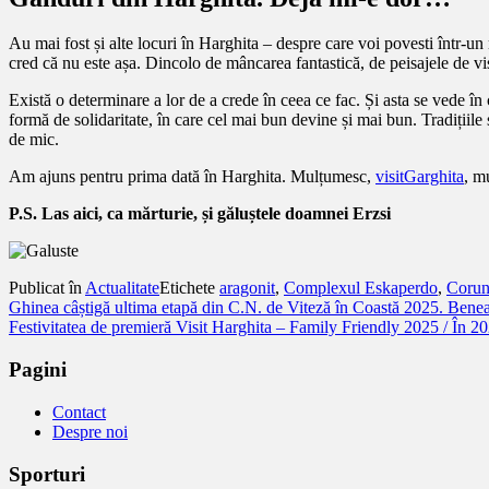
Au mai fost și alte locuri în Harghita – despre care voi povesti într-un
cred că nu este așa. Dincolo de mâncarea fantastică, de peisajele de vis
Există o determinare a lor de a crede în ceea ce fac. Și asta se vede în
formă de solidaritate, în care cel mai bun devine și mai bun. Tradițiile 
de mic.
Am ajuns pentru prima dată în Harghita. Mulțumesc,
visitGarghita
, m
P.S. Las aici, ca mărturie, și găluștele doamnei Erzsi
Publicat în
Actualitate
Etichete
aragonit
,
Complexul Eskaperdo
,
Coru
Navigare
Ghinea câștigă ultima etapă din C.N. de Viteză în Coastă 2025. Benea
Festivitatea de premieră Visit Harghita – Family Friendly 2025 / În
în
articole
Pagini
Contact
Despre noi
Sporturi