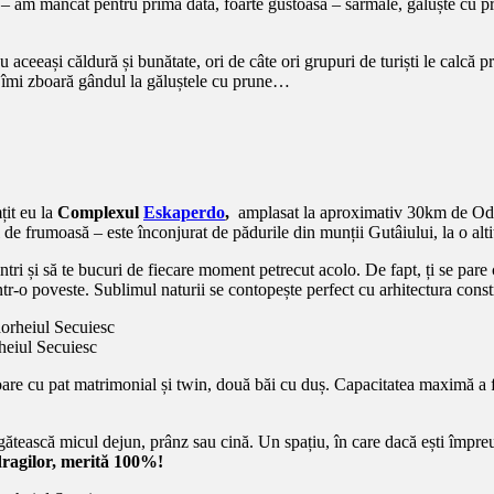
 – am mâncat pentru prima dată, foarte gustoasă – sarmale, găluște cu pru
aceeași căldură și bunătate, ori de câte ori grupuri de turiști le calcă pra
că îmi zboară gândul la găluștele cu prune…
it eu la
Complexul
Eskaperdo
,
amplasat la aproximativ 30km de Odo
l de frumoasă – este înconjurat de pădurile din munții Gutâiului, la o al
intri și să te bucuri de fiecare moment petrecut acolo. De fapt, ți se p
tr-o poveste. Sublimul naturii se contopește perfect cu arhitectura constru
eiul Secuiesc
itoare cu pat matrimonial și twin, două băi cu duș. Capacitatea maximă a
regătească micul dejun, prânz sau cină. Un spațiu, în care dacă ești împ
ragilor, merită 100%!