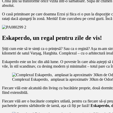
Crina știu să transforme orice vizită într-o sărbătoare. Supă de chimen
absolut.
O casă primitoare pe care doamna Erzsi și fiica ei o pun la dispoziție cu 
ratați dacă ajungeți în zonă. Merită! Este curcubeu pe cerul gurii. În
Eskaperdo, un regal pentru zile de vis!
Știți cum este să te simți ca o prințesă? Sau ca o regină? Așa m-am simț
kilometri de satul Varșag, Harghita. Complexul – cu o arhitectură irea
Eskaperdo este un loc din altă lume. O poveste în care abia aștepți să 
vile, în stil scandinav, cu desing modern și minimalist – totul pare ca în
Complexul Eskaperdo, amplasat la aproximativ 30km de Odorh
Fiecare vilă este alcatuită din living cu bucătărie proprie, două dorm
fiind extensibilă.
Fiecare vilă are o bucătarie complex utilată, pentru ca fiecare să-și p
pachetele pentru sărbătorile de iarnă, așa că fiți pe fază!
Eskaperdo, d