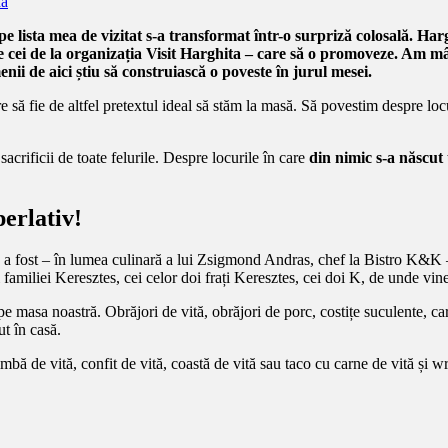
na
 lista mea de vizitat s-a transformat într-o surpriză colosală. Har
e cei de la organizația Visit Harghita – care să o promoveze. Am mânc
nii de aici știu să construiască o poveste în jurul mesei.
să fie de altfel pretextul ideal să stăm la masă. Să povestim despre loc
crificii de toate felurile. Despre locurile în care
din nimic s-a născut 
erlativ!
ne a fost – în lumea culinară a lui Zsigmond Andras, chef la Bistro K&
i familiei Keresztes, cei celor doi frați Keresztes, cei doi K, de unde vin
e masa noastră. Obrăjori de vită, obrăjori de porc, costițe suculente, car
ut în casă.
bă de vită, confit de vită, coastă de vită sau taco cu carne de vită și w