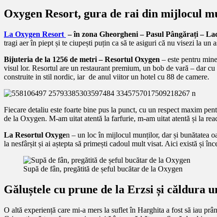
Oxygen Resort, gura de rai din mijlocul m
La Oxygen Resort
– în zona Gheorgheni – Pasul Pângărați – Lac
tragi aer în piept și te ciupești puțin ca să te asiguri că nu visezi la u
Bijuteria de la 1256 de metri – Resortul Oxygen
– este pentru mine 
visul lor. Resortul are un restaurant premium, un bob de vară – dar cu c
construite in stil nordic, iar de anul viitor un hotel cu 88 de camere.
Fiecare detaliu este foarte bine pus la punct, cu un respect maxim pen
de la Oxygen. M-am uitat atentă la farfurie, m-am uitat atentă și la rea
La Resortul Oxyge
n – un loc în mijlocul munților, dar și bunătatea o
la nesfârșit și ai aștepta să primești cadoul mult visat. Aici există și î
Supă de fân, pregătită de șeful bucătar de la Oxygen
Găluștele cu prune de la Erzsi și căldura 
O altă experiență care mi-a mers la suflet în Harghita a fost să iau pr