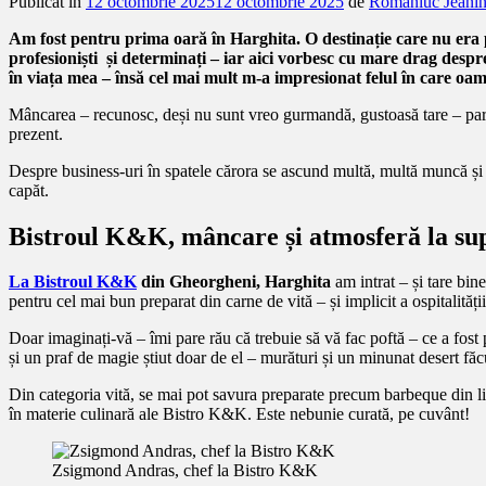
Publicat în
12 octombrie 2025
12 octombrie 2025
de
Romaniuc Jeani
Am fost pentru prima oară în Harghita. O destinație care nu era pe
profesioniști și determinați – iar aici vorbesc cu mare drag despr
în viața mea – însă cel mai mult m-a impresionat felul în care oame
Mâncarea – recunosc, deși nu sunt vreo gurmandă, gustoasă tare – pare 
prezent.
Despre business-uri în spatele cărora se ascund multă, multă muncă și sa
capăt.
Bistroul K&K, mâncare și atmosferă la sup
La Bistroul K&K
din Gheorgheni, Harghita
am intrat – și tare bi
pentru cel mai bun preparat din carne de vită – și implicit a ospitalități
Doar imaginați-vă – îmi pare rău că trebuie să vă fac poftă – ce a fost p
și un praf de magie știut doar de el – murături și un minunat desert făc
Din categoria vită, se mai pot savura preparate precum barbeque din lim
în materie culinară ale Bistro K&K. Este nebunie curată, pe cuvânt!
Zsigmond Andras, chef la Bistro K&K