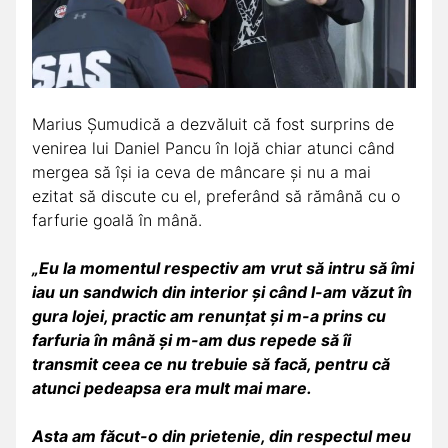
Marius Șumudică a dezvăluit că fost surprins de
venirea lui Daniel Pancu în lojă chiar atunci când
mergea să își ia ceva de mâncare și nu a mai
ezitat să discute cu el, preferând să rămână cu o
farfurie goală în mână.
„Eu la momentul respectiv am vrut să intru să îmi
iau un sandwich din interior și când l-am văzut în
gura lojei, practic am renunțat și m-a prins cu
farfuria în mână și m-am dus repede să îi
transmit ceea ce nu trebuie să facă, pentru că
atunci pedeapsa era mult mai mare.
Asta am făcut-o din prietenie, din respectul meu