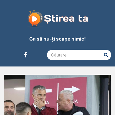
Ca să nu-ți scape nimic!