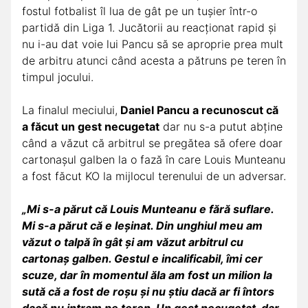
fostul fotbalist îl lua de gât pe un tușier într-o
partidă din Liga 1. Jucătorii au reacționat rapid și
nu i-au dat voie lui Pancu să se aproprie prea mult
de arbitru atunci când acesta a pătruns pe teren în
timpul jocului.
La finalul meciului,
Daniel Pancu a recunoscut că
a făcut un gest necugetat
dar nu s-a putut abține
când a văzut că arbitrul se pregătea să ofere doar
cartonașul galben la o fază în care Louis Munteanu
a fost făcut KO la mijlocul terenului de un adversar.
„Mi s-a părut că Louis Munteanu e fără suflare.
Mi s-a părut că e leșinat. Din unghiul meu am
văzut o talpă în gât și am văzut arbitrul cu
cartonaș galben. Gestul e incalificabil, îmi cer
scuze, dar în momentul ăla am fost un milion la
sută că a fost de roșu și nu știu dacă ar fi întors