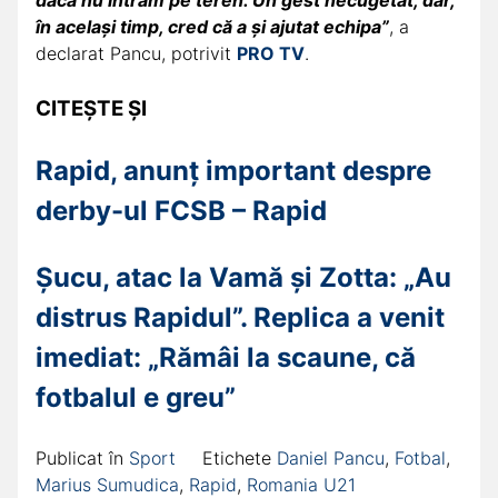
dacă nu intram pe teren. Un gest necugetat, dar,
în același timp, cred că a și ajutat echipa”
, a
declarat Pancu, potrivit
PRO TV
.
CITEȘTE ȘI
Rapid, anunț important despre
derby-ul FCSB – Rapid
Șucu, atac la Vamă și Zotta: „Au
distrus Rapidul”. Replica a venit
imediat: „Rămâi la scaune, că
fotbalul e greu”
Publicat în
Sport
Etichete
Daniel Pancu
,
Fotbal
,
Marius Sumudica
,
Rapid
,
Romania U21