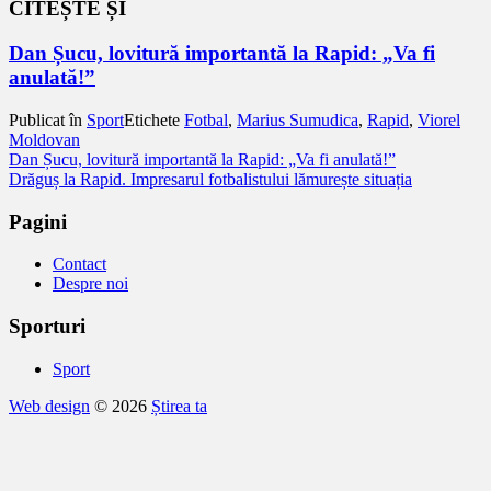
CITEȘTE ȘI
Dan Șucu, lovitură importantă la Rapid: „Va fi
anulată!”
Publicat în
Sport
Etichete
Fotbal
,
Marius Sumudica
,
Rapid
,
Viorel
Moldovan
Navigare
Dan Șucu, lovitură importantă la Rapid: „Va fi anulată!”
Drăguș la Rapid. Impresarul fotbalistului lămurește situația
în
articole
Pagini
Contact
Despre noi
Sporturi
Sport
Web design
© 2026
Știrea ta