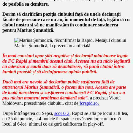
de posibila sa demitere.
Dorim să clarificăm poziția clubului față de unele declarații
făcute de persoane care nu au, în momentul de față, legătură cu
clubul nostru și să ne manifestăm în continuare susținerea
pentru Marius Șumudică.
Marius Șumudică, la prezentarea oficială
În mod constant apar știri negative și declarații mincinoase legate
de FC Rapid și membrii acestui club. Acestea nu au nicio legătură
cu adevărul și caută doar să destabilizeze, să pună clubul într-o
lumină proastă și să dezinformeze opinia publică.
Dacă mai era nevoie să declarăm public susținerea față de
antrenorul Marius Șumudică, o facem din nou. Acesta are parte
de toată încrederea și susținerea conducerii FC Rapid, și nu s-a
pus niciun moment problema demiterii sale”
,
a precizat Viorel
Moldovan, președintele clubului, citat de
fcrapid.ro.
După înfrângerea cu Sepsi,
scor 0-2
, Rapid se află pe locul al 8-lea,
cu 25 de puncte, la 4 puncte în spatele covăsnenilor, care ocupă
locul al 6-lea, ultimul ce asigură calificarea în play-off.