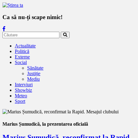
Ca să nu-ți scape nimic!
Actualitate
Politică
Externe
Social
Sănătate
Justiție
Mediu
Interviuri
Showbiz
Meteo
Sport
Marius Șumudică, la prezentarea oficială
Marius Șumudică, reconfirmat la Rapid.