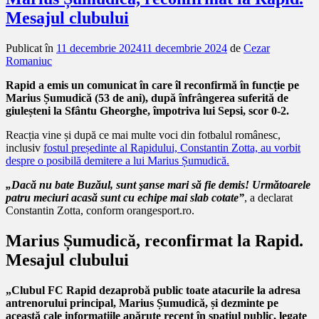
Mesajul clubului
Publicat în
11 decembrie 2024
11 decembrie 2024
de
Cezar
Romaniuc
Rapid a emis un comunicat în care îl reconfirmă în funcție pe
Marius Șumudică (53 de ani), după înfrângerea suferită de
giuleșteni la Sfântu Gheorghe, împotriva lui Sepsi, scor 0-2.
Reacția vine și după ce mai multe voci din fotbalul românesc,
inclusiv
fostul președinte al Rapidului, Constantin Zotta, au vorbit
despre o posibilă demitere a lui Marius Șumudică.
„Dacă nu bate Buzăul, sunt şanse mari să fie demis! Următoarele
patru meciuri acasă sunt cu echipe mai slab cotate”
, a declarat
Constantin Zotta, conform orangesport.ro.
Marius Șumudică, reconfirmat la Rapid.
Mesajul clubului
„Clubul FC Rapid dezaprobă public toate atacurile la adresa
antrenorului principal, Marius Șumudică, și dezminte pe
această cale informațiile apărute recent în spațiul public, legate