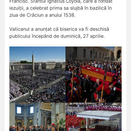
Francisc. Sfântul Ignatius Loyola, care a fondat
iezuiții, a celebrat prima sa slujbă în bazilică în
ziua de Crăciun a anului 1538.
Vaticanul a anunțat că biserica va fi deschisă
publicului începând de duminică, 27 aprilie.