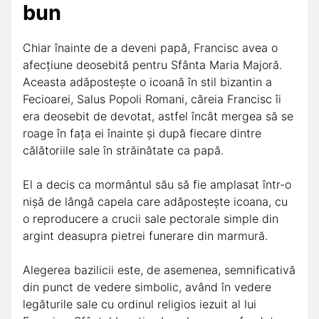
bun
Chiar înainte de a deveni papă, Francisc avea o
afecțiune deosebită pentru Sfânta Maria Majoră.
Aceasta adăpostește o icoană în stil bizantin a
Fecioarei, Salus Popoli Romani, căreia Francisc îi
era deosebit de devotat, astfel încât mergea să se
roage în fața ei înainte și după fiecare dintre
călătoriile sale în străinătate ca papă.
El a decis ca mormântul său să fie amplasat într-o
nișă de lângă capela care adăpostește icoana, cu
o reproducere a crucii sale pectorale simple din
argint deasupra pietrei funerare din marmură.
Alegerea bazilicii este, de asemenea, semnificativă
din punct de vedere simbolic, având în vedere
legăturile sale cu ordinul religios iezuit al lui