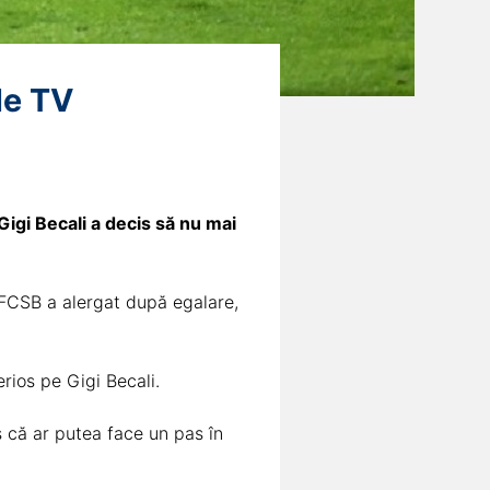
le TV
Gigi Becali a decis să nu mai
. FCSB a alergat după egalare,
rios pe Gigi Becali.
es că ar putea face un pas în