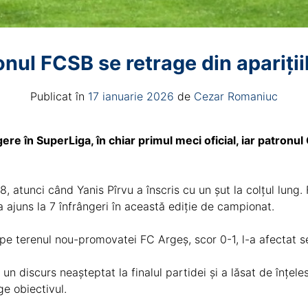
onul FCSB se retrage din apariții
Publicat în
17 ianuarie 2026
de
Cezar Romaniuc
re în SuperLiga, în chiar primul meci oficial, iar patronul 
28, atunci când Yanis Pîrvu a înscris cu un șut la colțul lung
 a ajuns la 7 înfrângeri în această ediție de campionat.
pe terenul nou-promovatei FC Argeș, scor 0-1, l-a afectat se
 un discurs neașteptat la finalul partidei și a lăsat de înțel
ge obiectivul.