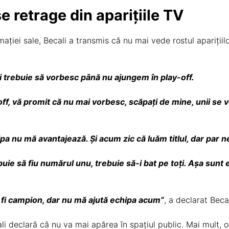
 retrage din aparițiile TV
mației sale, Becali a transmis că nu mai vede rostul apariți
ai trebuie să vorbesc până nu ajungem în play-off.
off, vă promit că nu mai vorbesc, scăpați de mine, unii se
pa nu mă avantajează. Și acum zic că luăm titlul, dar par n
ie să fiu numărul unu, trebuie să-i bat pe toți. Așa sunt
t fi campion, dar nu mă ajută echipa acum”
, a declarat Becal
i declară că nu va mai apărea în spațiul public. Mai mult, o