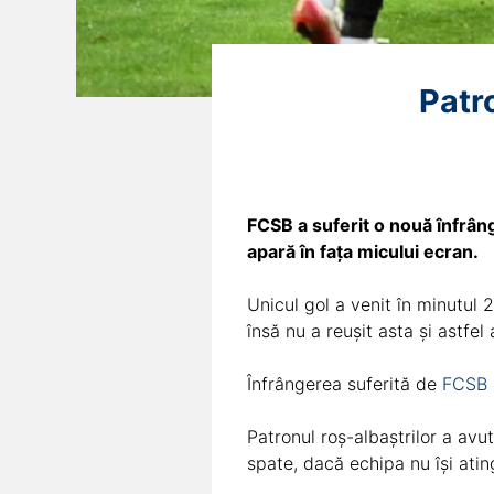
Patr
FCSB a suferit o nouă înfrânge
apară în fața micului ecran.
Unicul gol a venit în minutul 
însă nu a reușit asta și astfel
Înfrângerea suferită de
FCSB
Patronul roș-albaștrilor a avut
spate, dacă echipa nu își atin