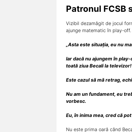
Patronul FCSB se
Vizibil dezamăgit de jocul for
ajunge matematic în play-off.
„Asta este situația, eu nu m
Iar dacă nu ajungem în play-
toată ziua Becali la televizor!
Este cazul să mă retrag, echi
Nu am un fundament, eu trebu
vorbesc.
Eu, în inima mea, cred că po
Nu este prima oară când Becal