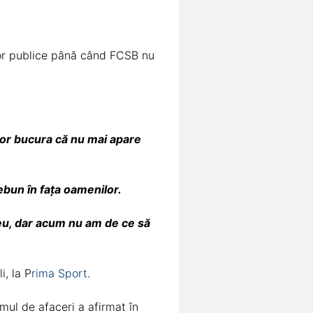
ilor publice până când FCSB nu
 vor bucura că nu mai apare
ebun în fața oamenilor.
 eu, dar acum nu am de ce să
i, la P
rima Sport
.
mul de afaceri a afirmat în