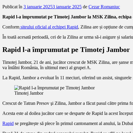
Publicat în
3 ianuarie 2025
3 ianuarie 2025
de
Cezar Romaniuc
Rapid l-a împrumutat pe Timotej Jambor la MSK Zilina, echipa de
Conform
siteului oficial al echipei Rapid
, Zilina are și opțiune de cu
În toată acesată perioadă, cei de la Zilina ar urma să-i asigure și salariul
Rapid l-a împrumutat pe Timotej Jambor
Timotej Jambor, 21 de ani, jucător crescut de MSK Zilina, are șanse mar
va întâlni România, în ultimul meci al grupei A.
La Rapid, Jambor a evoluat în 11 meciuri, oferind un assist, singurele s
Timotej Jambor
Crescut de Tatran Presov şi Zilina, Jambor a făcut pasul către prima fo
Acesta este al doilea jucător care se desparte de Rapid la acest începu
Rapid
se pregătește să plece în primul cantonament al anului, la Dubai