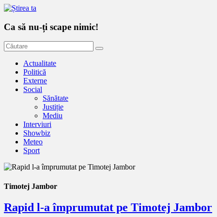
Ca să nu-ți scape nimic!
Actualitate
Politică
Externe
Social
Sănătate
Justiție
Mediu
Interviuri
Showbiz
Meteo
Sport
Timotej Jambor
Rapid l-a împrumutat pe Timotej Jambor