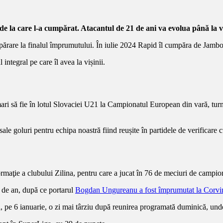
 la care l-a cumpărat. Atacantul de 21 de ani va evolua până la v
mpărare la finalul împrumutului. În iulie 2024 Rapid îl cumpăra de Jambo
 integral pe care îl avea la vișinii.
i să fie în lotul Slovaciei U21 la Campionatul European din vară, turneu
ale goluri pentru echipa noastră fiind reușite în partidele de verificare 
rmaţie a clubului Zilina, pentru care a jucat în 76 de meciuri de campio
t de an, după ce portarul
Bogdan Ungureanu a fost împrumutat la Corv
, pe 6 ianuarie, o zi mai târziu după reunirea programată duminică, unde