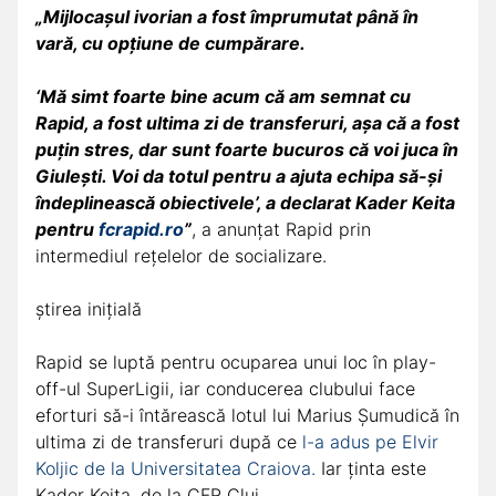
„Mijlocașul ivorian a fost împrumutat până în
vară, cu opțiune de cumpărare.
‘Mă simt foarte bine acum că am semnat cu
Rapid, a fost ultima zi de transferuri, așa că a fost
puțin stres, dar sunt foarte bucuros că voi juca în
Giulești. Voi da totul pentru a ajuta echipa să-și
îndeplinească obiectivele’, a declarat Kader Keita
pentru
fcrapid.ro
”
, a anunțat Rapid prin
intermediul rețelelor de socializare.
știrea inițială
Rapid se luptă pentru ocuparea unui loc în play-
off-ul SuperLigii, iar conducerea clubului face
eforturi să-i întărească lotul lui Marius Șumudică în
ultima zi de transferuri după ce
l-a adus pe Elvir
Koljic de la Universitatea Craiova.
Iar ținta este
Kader Keita, de la CFR Cluj.