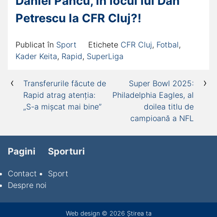
Daniel Pancu, în locul lui Dan
Petrescu la CFR Cluj?!
Publicat în
Sport
Etichete
CFR Cluj
,
Fotbal
,
Kader Keita
,
Rapid
,
SuperLiga
Navigare
Transferurile făcute de
Super Bowl 2025:
Rapid atrag atenția:
Philadelphia Eagles, al
în
„S-a mișcat mai bine”
doilea titlu de
articole
campioană a NFL
Pagini
Sporturi
Contact
Sport
Despre noi
Web design
© 2026
Știrea ta