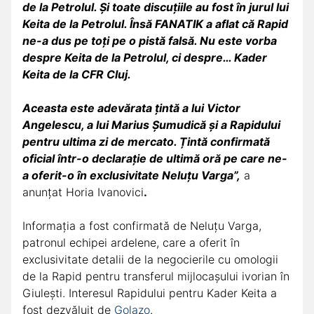
de la Petrolul. Și toate discuțiile au fost în jurul lui
Keita de la Petrolul. Însă FANATIK a aflat că Rapid
ne-a dus pe toți pe o pistă falsă. Nu este vorba
despre Keita de la Petrolul, ci despre… Kader
Keita de la CFR Cluj.
Aceasta este adevărata țintă a lui Victor
Angelescu, a lui Marius Șumudică și a Rapidului
pentru ultima zi de mercato. Țintă confirmată
oficial într-o declarație de ultimă oră pe care ne-
a oferit-o în exclusivitate Neluțu Varga”,
a
anunțat Horia Ivanovici
.
Informația a fost confirmată de Neluțu Varga,
patronul echipei ardelene, care a oferit în
exclusivitate detalii de la negocierile cu omologii
de la Rapid pentru transferul mijlocașului ivorian în
Giulești. Interesul Rapidului pentru Kader Keita a
fost dezvăluit de
Golazo
.