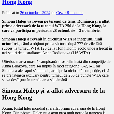
Hong Kong
Publicat în
26 octombrie 2024
de
Cezar Romaniuc
Simona Halep va reveni pe terenul de tenis. Românca și-a aflat
prima adversară de la turneul WTA 250 de la Hong Kong, la
care va participa în perioada 28 octombrie – 3 noiembrie.
Simona Halep a revenit în circuitul WTA la începutul lunii
octombrie
, când a obținut prima victorie după 777 de zile fără
succes, la turneul WTA 125 de la Hong Kong, acolo unde a trecut în
trei seturi de australianca Arina Rodionova (116 WTA).
Ulterior, marea noastră campioană a fost eliminată din competiție de
Anna Blinkova, care s-a impus în mod categoric, 6-2, 6-1, iar
Simona a ales apoi să nu mai participe la nicio altă competiție, ci să
se pregătească exclusiv pentru turneul de 250 de puncte WTA care
se va desfășura în următoarea săptămână.
Simona Halep și-a aflat adversara de la
Hong Kong
Acum, fostul lider mondial și-a aflat prima adversară de la Hong
Kong. Din păcate, Halep nu a avut prea mult noroc la tragerea la