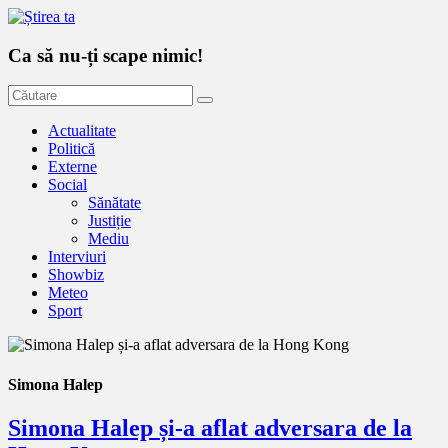
Ca să nu-ți scape nimic!
Actualitate
Politică
Externe
Social
Sănătate
Justiție
Mediu
Interviuri
Showbiz
Meteo
Sport
Simona Halep
Simona Halep și-a aflat adversara de la