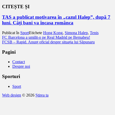
CITEȘTE ȘI
TAS a publicat motivarea în „cazul Halep”, după 7
luni. Câți bani va încasa românca
Publicat în
Sport
Etichete
Hong Kong
,
Simona Halep
,
Tenis
Navigare
FC Barcelona a umilit-o pe Real Madrid pe Bernabeu!
FCSB – Rapid. Anunț oficial despre situația lui Săpunaru
în
articole
Pagini
Contact
Despre noi
Sporturi
Sport
Web design
© 2026
Știrea ta