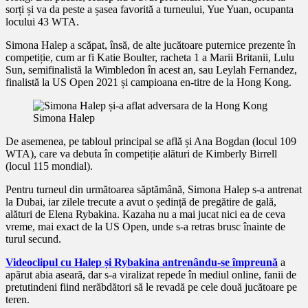
sorți și va da peste a șasea favorită a turneului, Yue Yuan, ocupanta
locului 43 WTA.
Simona Halep a scăpat, însă, de alte jucătoare puternice prezente în
competiție, cum ar fi Katie Boulter, racheta 1 a Marii Britanii, Lulu
Sun, semifinalistă la Wimbledon în acest an, sau Leylah Fernandez,
finalistă la US Open 2021 și campioana en-titre de la Hong Kong.
Simona Halep
De asemenea, pe tabloul principal se află și Ana Bogdan (locul 109
WTA), care va debuta în competiție alături de Kimberly Birrell
(locul 115 mondial).
Pentru turneul din următoarea săptămână, Simona Halep s-a antrenat
la Dubai, iar zilele trecute a avut o ședință de pregătire de gală,
alături de Elena Rybakina. Kazaha nu a mai jucat nici ea de ceva
vreme, mai exact de la US Open, unde s-a retras brusc înainte de
turul secund.
Videoclipul cu Halep și Rybakina antrenându-se împreună
a
apărut abia aseară, dar s-a viralizat repede în mediul online, fanii de
pretutindeni fiind nerăbdători să le revadă pe cele două jucătoare pe
teren.