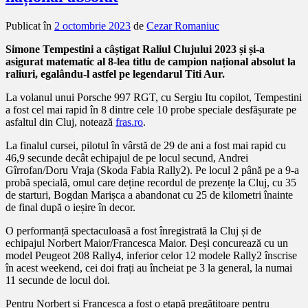
Publicat în
2 octombrie 2023
de
Cezar Romaniuc
Simone Tempestini a câștigat Raliul Clujului 2023 și și-a
asigurat matematic al 8-lea titlu de campion național absolut la
raliuri, egalându-l astfel pe legendarul Titi Aur.
La volanul unui Porsche 997 RGT, cu Sergiu Itu copilot, Tempestini
a fost cel mai rapid în 8 dintre cele 10 probe speciale desfășurate pe
asfaltul din Cluj, notează
fras.ro
.
La finalul cursei, pilotul în vârstă de 29 de ani a fost mai rapid cu
46,9 secunde decât echipajul de pe locul secund, Andrei
Gîrrofan/Doru Vraja (Skoda Fabia Rally2). Pe locul 2 până pe a 9-a
probă specială, omul care deține recordul de prezențe la Cluj, cu 35
de starturi, Bogdan Marișca a abandonat cu 25 de kilometri înainte
de final după o ieșire în decor.
O performanță spectaculoasă a fost înregistrată la Cluj și de
echipajul Norbert Maior/Francesca Maior. Deși concurează cu un
model Peugeot 208 Rally4, inferior celor 12 modele Rally2 înscrise
în acest weekend, cei doi frați au încheiat pe 3 la general, la numai
11 secunde de locul doi.
Pentru Norbert și Francesca a fost o etapă pregătitoare pentru