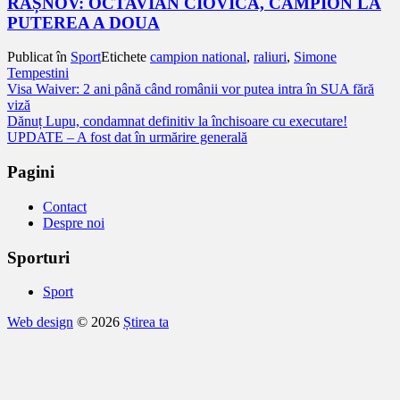
RÂȘNOV: OCTAVIAN CIOVICĂ, CAMPION LA
PUTEREA A DOUA
Publicat în
Sport
Etichete
campion national
,
raliuri
,
Simone
Tempestini
Navigare
Visa Waiver: 2 ani până când românii vor putea intra în SUA fără
viză
în
Dănuț Lupu, condamnat definitiv la închisoare cu executare!
articole
UPDATE – A fost dat în urmărire generală
Pagini
Contact
Despre noi
Sporturi
Sport
Web design
© 2026
Știrea ta