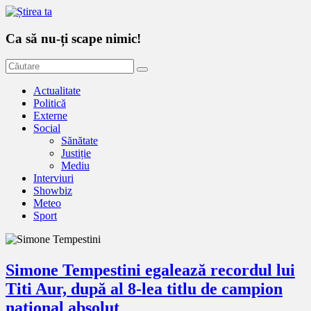
Ca să nu-ți scape nimic!
Actualitate
Politică
Externe
Social
Sănătate
Justiție
Mediu
Interviuri
Showbiz
Meteo
Sport
Simone Tempestini egalează recordul lui
Titi Aur, după al 8-lea titlu de campion
național absolut