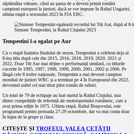
săptămâna viitoare, când au șansa de a deveni primii români
campioni europeni la juniori, dacă se vor impune în Raliul Ungariei,
ultima etapă a sezonului 2023 în FIA ERC.
Simone Tempestini, la Raliul Clujului 2023
Tempestini l-a egalat pe Aur
Cu o etapă înaintea finalului de sezon, Tempestini a celebrat deja al
8-lea titlu după cele din 2015, 2016, 2018, 2019, 2020, 2021 și
2022. Doar Titi Aur mai deține o performanță similară, cu titlurile
cucerite în 1995, 1997, 1998, 1999, 2000, 2001, 2002 și 2006. Pe
lângă cele 8 trofee naționale, Tempestini a mai devenit campion
mondial de juniori WRC și a terminat pe 4 în Europeanul din 2022,
devenind astfel cel mai titrat pilot român de raliuri.
Un total de 79 de echipaje au luat startul la Raliul Clujului, una
dintre competițiile de referință ale motorsportului românesc, care a
avut prima ediție în 1975. Ultima etapă, Raliul Brașovului, este
programată pentru perioada 27-29 octombrie, dar va mai conta doar
în lupta de la grupe și clase.
CITEȘTE ȘI
TROFEUL VALEA CETĂȚII