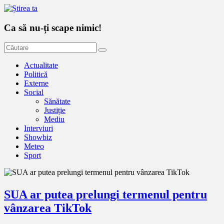
Ca să nu-ți scape nimic!
Actualitate
Politică
Externe
Social
Sănătate
Justiție
Mediu
Interviuri
Showbiz
Meteo
Sport
SUA ar putea prelungi termenul pentru
vânzarea TikTok