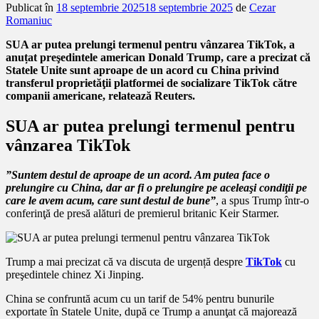
Publicat în
18 septembrie 2025
18 septembrie 2025
de
Cezar
Romaniuc
SUA ar putea prelungi termenul pentru vânzarea TikTok, a
anuțat preşedintele american Donald Trump, care a precizat că
Statele Unite sunt aproape de un acord cu China privind
transferul proprietăţii platformei de socializare TikTok către
companii americane, relatează Reuters.
SUA ar putea prelungi termenul pentru
vânzarea TikTok
”Suntem destul de aproape de un acord. Am putea face o
prelungire cu China, dar ar fi o prelungire pe aceleaşi condiţii pe
care le avem acum, care sunt destul de bune”
, a spus Trump într-o
conferinţă de presă alături de premierul britanic Keir Starmer.
Trump a mai precizat că va discuta de urgență despre
TikTok
cu
preşedintele chinez Xi Jinping.
China se confruntă acum cu un tarif de 54% pentru bunurile
exportate în Statele Unite, după ce Trump a anunţat că majorează