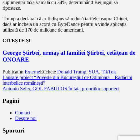
suplimentar taxa vamală cu 34%, determinând Beijingul să
riposteze.
Trump a declarat că ar fi dispus să reducă tarifele asupra Chinei,
dacă ar încheia un acord cu ByteDance pentru a vinde aplicaţia
utilizată de 170 de milioane de americani.
CITEȘTE ȘI
George Știrbei, urmaș al familiei Știrbei, cetățean de
ONOARE
Publicat în
Externe
Etichete
Donald Trump
,
SUA
,
TikTok
Navigare
Lansare proiect “Poveste din Bucureștiul de Odinioară – Rădăcini
interbelice românești”
în
Antonio Sefer, GOL FABULOS în fața propriilor suporteri
articole
Pagini
Contact
Despre noi
Sporturi