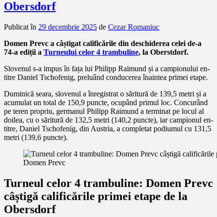
Obersdorf
Publicat în
29 decembrie 2025
de
Cezar Romaniuc
Domen Prevc a câștigat calificările din deschiderea celei de-a
74-a ediții a
Turneului celor 4 trambuline
, la Oberstdorf.
Slovenul s-a impus în fața lui Philipp Raimund și a campionului en-
titre Daniel Tschofenig, preluând conducerea înaintea primei etape.
Duminică seara, slovenul a înregistrat o săritură de 139,5 metri și a
acumulat un total de 150,9 puncte, ocupând primul loc. Concurând
pe teren propriu, germanul Philipp Raimund a terminat pe locul al
doilea, cu o săritură de 132,5 metri (140,2 puncte), iar campionul en-
titre, Daniel Tschofenig, din Austria, a completat podiumul cu 131,5
metri (139,6 puncte).
Domen Prevc
Turneul celor 4 trambuline: Domen Prevc
câștigă calificările primei etape de la
Obersdorf