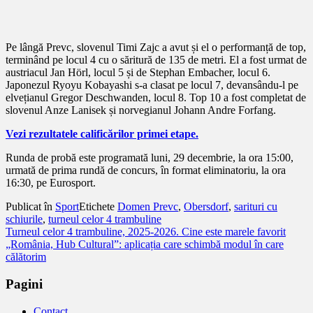
Pe lângă Prevc, slovenul Timi Zajc a avut și el o performanță de top,
terminând pe locul 4 cu o săritură de 135 de metri. El a fost urmat de
austriacul Jan Hörl, locul 5 și de Stephan Embacher, locul 6.
Japonezul Ryoyu Kobayashi s-a clasat pe locul 7, devansându-l pe
elvețianul Gregor Deschwanden, locul 8. Top 10 a fost completat de
slovenul Anze Lanisek și norvegianul Johann Andre Forfang.
Vezi rezultatele calificărilor primei etape.
Runda de probă este programată luni, 29 decembrie, la ora 15:00,
urmată de prima rundă de concurs, în format eliminatoriu, la ora
16:30, pe Eurosport.
Publicat în
Sport
Etichete
Domen Prevc
,
Obersdorf
,
sarituri cu
schiurile
,
turneul celor 4 trambuline
Navigare
Turneul celor 4 trambuline, 2025-2026. Cine este marele favorit
„România, Hub Cultural”: aplicația care schimbă modul în care
în
călătorim
articole
Pagini
Contact