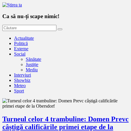
Ca să nu-ți scape nimic!
Actualitate
Politică
Externe
Social
Sănătate
Justiție
Mediu
Interviuri
Showbiz
Meteo
Sport
Turneul celor 4 trambuline: Domen Prevc
câștigă calificările primei etape de la