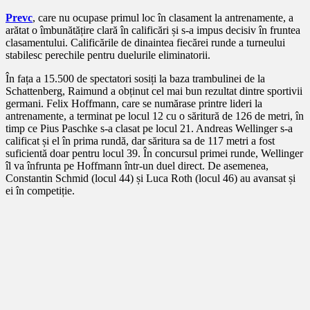
Prevc
, care nu ocupase primul loc în clasament la antrenamente, a
arătat o îmbunătățire clară în calificări și s-a impus decisiv în fruntea
clasamentului. Calificările de dinaintea fiecărei runde a turneului
stabilesc perechile pentru duelurile eliminatorii.
În fața a 15.500 de spectatori sosiți la baza trambulinei de la
Schattenberg, Raimund a obținut cel mai bun rezultat dintre sportivii
germani. Felix Hoffmann, care se numărase printre lideri la
antrenamente, a terminat pe locul 12 cu o săritură de 126 de metri, în
timp ce Pius Paschke s-a clasat pe locul 21. Andreas Wellinger s-a
calificat și el în prima rundă, dar săritura sa de 117 metri a fost
suficientă doar pentru locul 39. În concursul primei runde, Wellinger
îl va înfrunta pe Hoffmann într-un duel direct. De asemenea,
Constantin Schmid (locul 44) și Luca Roth (locul 46) au avansat și
ei în competiție.