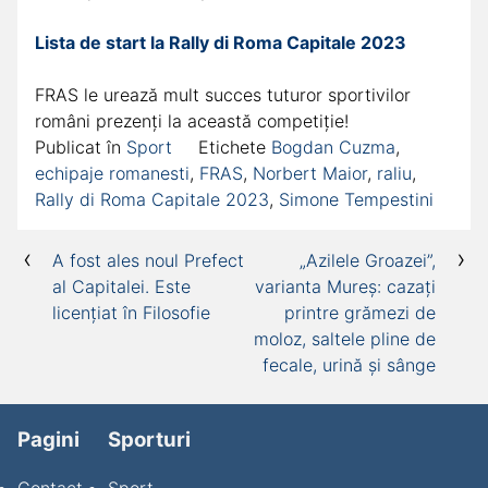
Lista de start la Rally di Roma Capitale 2023
FRAS le urează mult succes tuturor sportivilor
români prezenți la această competiție!
Publicat în
Sport
Etichete
Bogdan Cuzma
,
echipaje romanesti
,
FRAS
,
Norbert Maior
,
raliu
,
Rally di Roma Capitale 2023
,
Simone Tempestini
Navigare
A fost ales noul Prefect
„Azilele Groazei”,
al Capitalei. Este
varianta Mureș: cazaţi
în
licențiat în Filosofie
printre grămezi de
articole
moloz, saltele pline de
fecale, urină şi sânge
Pagini
Sporturi