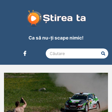
Ca să nu-ți scape nimic!