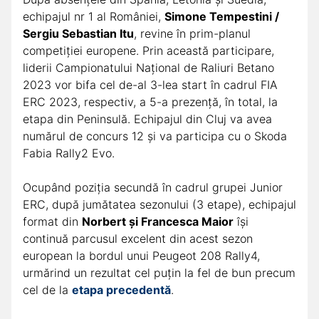
echipajul nr 1 al României,
Simone Tempestini /
Sergiu Sebastian Itu
, revine în prim-planul
competiției europene. Prin această participare,
liderii Campionatului Național de Raliuri Betano
2023 vor bifa cel de-al 3-lea start în cadrul FIA
ERC 2023, respectiv, a 5-a prezență, în total, la
etapa din Peninsulă. Echipajul din Cluj va avea
numărul de concurs 12 și va participa cu o Skoda
Fabia Rally2 Evo.
Ocupând poziția secundă în cadrul grupei Junior
ERC, după jumătatea sezonului (3 etape), echipajul
format din
Norbert și Francesca Maior
își
continuă parcusul excelent din acest sezon
european la bordul unui Peugeot 208 Rally4,
urmărind un rezultat cel puțin la fel de bun precum
cel de la
etapa precedentă
.