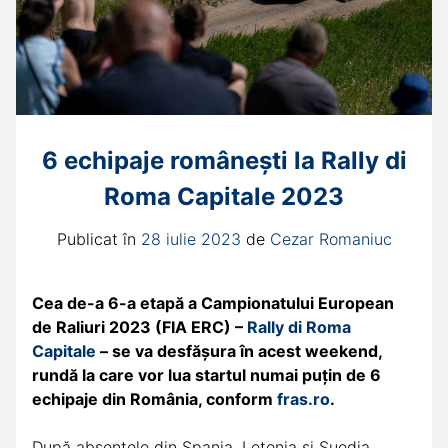
6 echipaje românești la Rally di
Roma Capitale 2023
Publicat în
28 iulie 2023
de
Cezar Romaniuc
Cea de-a 6-a etapă a Campionatului European
de Raliuri 2023 (FIA ERC) –
Rally di Roma
Capitale
– se va desfășura în acest weekend,
rundă la care vor lua startul numai puțin de 6
echipaje din România, conform
fras.ro
.
După absențele din Spania, Letonia și Suedia,