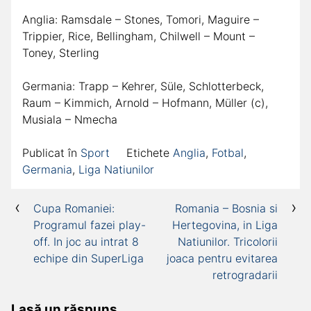
Anglia: Ramsdale – Stones, Tomori, Maguire –
Trippier, Rice, Bellingham, Chilwell – Mount –
Toney, Sterling
Germania: Trapp – Kehrer, Süle, Schlotterbeck,
Raum – Kimmich, Arnold – Hofmann, Müller (c),
Musiala – Nmecha
Publicat în
Sport
Etichete
Anglia
,
Fotbal
,
Germania
,
Liga Natiunilor
Navigare
Cupa Romaniei:
Romania – Bosnia si
Programul fazei play-
Hertegovina, in Liga
în
off. In joc au intrat 8
Natiunilor. Tricolorii
articole
echipe din SuperLiga
joaca pentru evitarea
retrogradarii
Lasă un răspuns