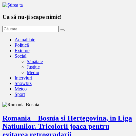
Ca să nu-ți scape nimic!
Actualitate
Politică
Externe
Social
Sănătate
Justiție
Mediu
Interviuri
Showbiz
Meteo
Sport
Romania – Bosnia si Hertegovina, in Liga
Natiunilor. Tricolorii joaca pentru
evitarea retrogradarii