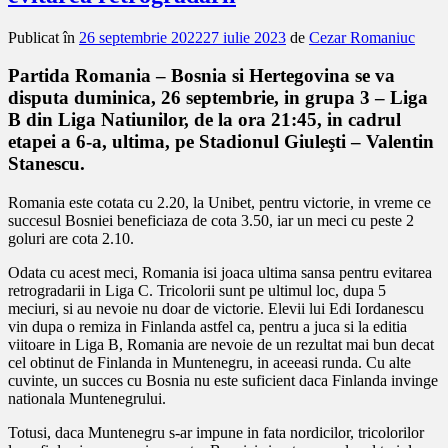
Publicat în
26 septembrie 2022
27 iulie 2023
de
Cezar Romaniuc
Partida Romania – Bosnia si Hertegovina se va
disputa duminica, 26 septembrie, in grupa 3 – Liga
B din Liga Natiunilor, de la ora 21:45, in cadrul
etapei a 6-a, ultima, pe Stadionul Giuleşti – Valentin
Stanescu.
Romania este cotata cu 2.20, la Unibet, pentru victorie, in vreme ce
succesul Bosniei beneficiaza de cota 3.50, iar un meci cu peste 2
goluri are cota 2.10.
Odata cu acest meci, Romania isi joaca ultima sansa pentru evitarea
retrogradarii in Liga C. Tricolorii sunt pe ultimul loc, dupa 5
meciuri, si au nevoie nu doar de victorie. Elevii lui Edi Iordanescu
vin dupa o remiza in Finlanda astfel ca, pentru a juca si la editia
viitoare in Liga B, Romania are nevoie de un rezultat mai bun decat
cel obtinut de Finlanda in Muntenegru, in aceeasi runda. Cu alte
cuvinte, un succes cu Bosnia nu este suficient daca Finlanda invinge
nationala Muntenegrului.
Totusi, daca Muntenegru s-ar impune in fata nordicilor, tricolorilor