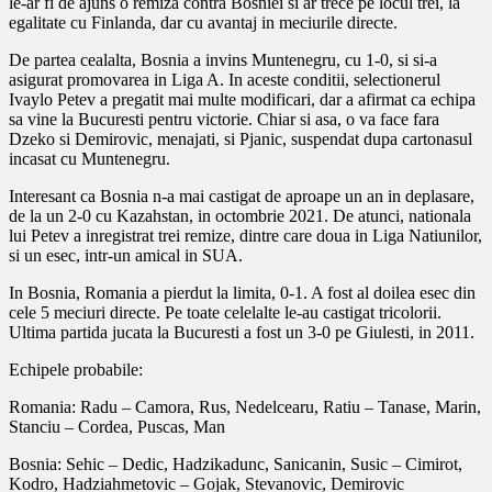
le-ar fi de ajuns o remiza contra Bosniei si ar trece pe locul trei, la
egalitate cu Finlanda, dar cu avantaj in meciurile directe.
De partea cealalta, Bosnia a invins Muntenegru, cu 1-0, si si-a
asigurat promovarea in Liga A. In aceste conditii, selectionerul
Ivaylo Petev a pregatit mai multe modificari, dar a afirmat ca echipa
sa vine la Bucuresti pentru victorie. Chiar si asa, o va face fara
Dzeko si Demirovic, menajati, si Pjanic, suspendat dupa cartonasul
incasat cu Muntenegru.
Interesant ca Bosnia n-a mai castigat de aproape un an in deplasare,
de la un 2-0 cu Kazahstan, in octombrie 2021. De atunci, nationala
lui Petev a inregistrat trei remize, dintre care doua in Liga Natiunilor,
si un esec, intr-un amical in SUA.
In Bosnia, Romania a pierdut la limita, 0-1. A fost al doilea esec din
cele 5 meciuri directe. Pe toate celelalte le-au castigat tricolorii.
Ultima partida jucata la Bucuresti a fost un 3-0 pe Giulesti, in 2011.
Echipele probabile:
Romania: Radu – Camora, Rus, Nedelcearu, Ratiu – Tanase, Marin,
Stanciu – Cordea, Puscas, Man
Bosnia: Sehic – Dedic, Hadzikadunc, Sanicanin, Susic – Cimirot,
Kodro, Hadziahmetovic – Gojak, Stevanovic, Demirovic