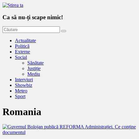
Ca să nu-ți scape nimic!
Actualitate
Politică
Externe
Social
Sănătate
Justiție
Mediu
Interviuri
Showbiz
Meteo
Sport
Romania