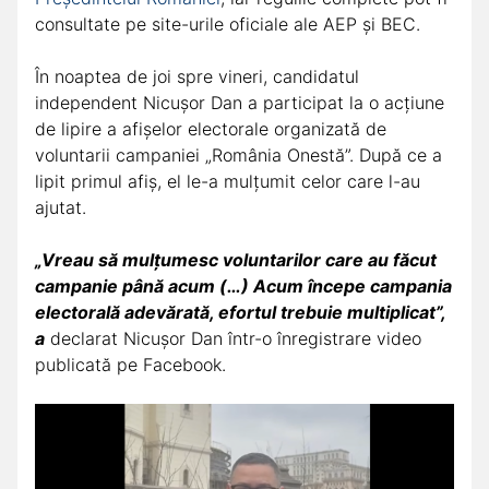
consultate pe site-urile oficiale ale AEP şi BEC.
În noaptea de joi spre vineri, candidatul
independent Nicuşor Dan a participat la o acţiune
de lipire a afişelor electorale organizată de
voluntarii campaniei „România Onestă”. După ce a
lipit primul afiş, el le-a mulţumit celor care l-au
ajutat.
„Vreau să mulţumesc voluntarilor care au făcut
campanie până acum (…) Acum începe campania
electorală adevărată, efortul trebuie multiplicat”,
a
declarat Nicuşor Dan într-o înregistrare video
publicată pe Facebook.