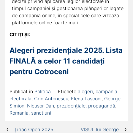
decizii privind aplicarea legilor electorale în
timpul campaniei și gestionarea plângerilor legate
de campania online, în special cele care vizează
platformele online foarte mari.
CITIȚI ȘI:
Alegeri prezidențiale 2025. Lista
FINALĂ a celor 11 candidați
pentru Cotroceni
Publicat în
Politică
Etichete
alegeri
,
campania
electorala
,
Crin Antonescu
,
Elena Lasconi
,
George
Simion
,
Nicusor Dan
,
prezidențiale
,
propagandă
,
Romania
,
sanctiuni
Navigare
Țiriac Open 2025:
VISUL lui George