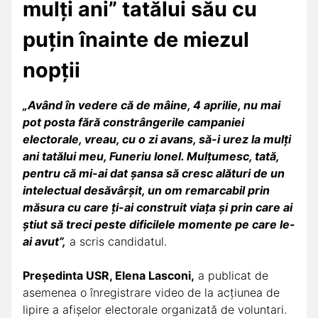
mulţi ani” tatălui său cu
puţin înainte de miezul
nopţii
„Având în vedere că de mâine, 4 aprilie, nu mai
pot posta fără constrângerile campaniei
electorale, vreau, cu o zi avans, să-i urez la mulţi
ani tatălui meu, Funeriu Ionel. Mulţumesc, tată,
pentru că mi-ai dat şansa să cresc alături de un
intelectual desăvârşit, un om remarcabil prin
măsura cu care ţi-ai construit viaţa şi prin care ai
ştiut să treci peste dificilele momente pe care le-
ai avut”,
a scris candidatul.
Preşedinta USR, Elena Lasconi,
a publicat de
asemenea o înregistrare video de la acţiunea de
lipire a afişelor electorale organizată de voluntari.