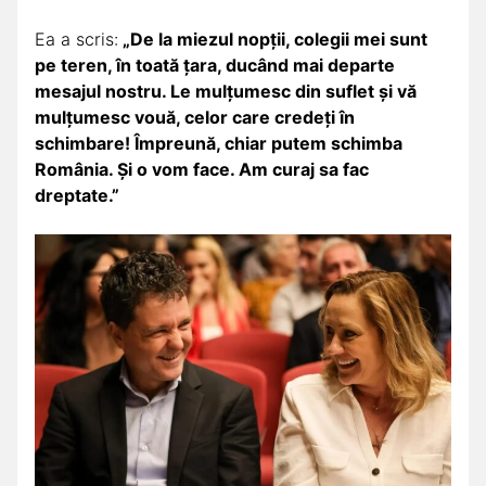
Ea a scris:
„De la miezul nopţii, colegii mei sunt
pe teren, în toată ţara, ducând mai departe
mesajul nostru. Le mulţumesc din suflet şi vă
mulţumesc vouă, celor care credeţi în
schimbare! Împreună, chiar putem schimba
România. Şi o vom face. Am curaj sa fac
dreptate.”