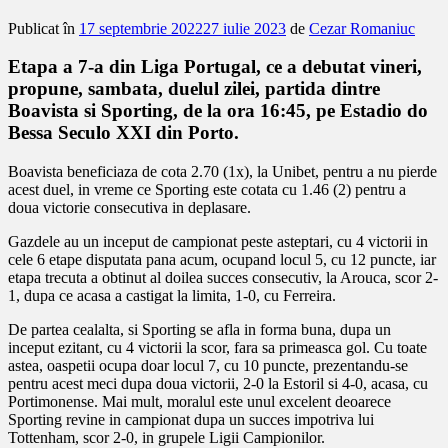
Publicat în
17 septembrie 2022
27 iulie 2023
de
Cezar Romaniuc
Etapa a 7-a din Liga Portugal, ce a debutat vineri,
propune, sambata, duelul zilei, partida dintre
Boavista si Sporting, de la ora 16:45, pe Estadio do
Bessa Seculo XXI din Porto.
Boavista beneficiaza de cota 2.70 (1x), la Unibet, pentru a nu pierde
acest duel, in vreme ce Sporting este cotata cu 1.46 (2) pentru a
doua victorie consecutiva in deplasare.
Gazdele au un inceput de campionat peste asteptari, cu 4 victorii in
cele 6 etape disputata pana acum, ocupand locul 5, cu 12 puncte, iar
etapa trecuta a obtinut al doilea succes consecutiv, la Arouca, scor 2-
1, dupa ce acasa a castigat la limita, 1-0, cu Ferreira.
De partea cealalta, si Sporting se afla in forma buna, dupa un
inceput ezitant, cu 4 victorii la scor, fara sa primeasca gol. Cu toate
astea, oaspetii ocupa doar locul 7, cu 10 puncte, prezentandu-se
pentru acest meci dupa doua victorii, 2-0 la Estoril si 4-0, acasa, cu
Portimonense. Mai mult, moralul este unul excelent deoarece
Sporting revine in campionat dupa un succes impotriva lui
Tottenham, scor 2-0, in grupele Ligii Campionilor.