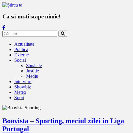
Ca să nu-ți scape nimic!
Actualitate
Politică
Externe
Social
Sănătate
Justiție
Mediu
Interviuri
Showbiz
Meteo
Sport
Boavista – Sporting, meciul zilei in Liga
Portugal