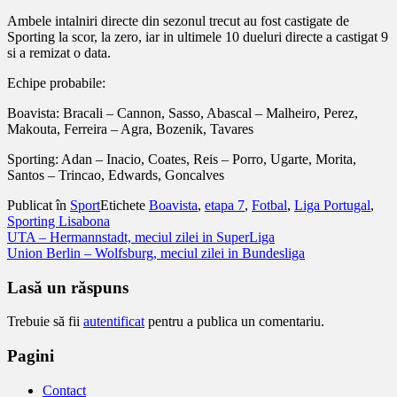
Ambele intalniri directe din sezonul trecut au fost castigate de
Sporting la scor, la zero, iar in ultimele 10 dueluri directe a castigat 9
si a remizat o data.
Echipe probabile:
Boavista: Bracali – Cannon, Sasso, Abascal – Malheiro, Perez,
Makouta, Ferreira – Agra, Bozenik, Tavares
Sporting: Adan – Inacio, Coates, Reis – Porro, Ugarte, Morita,
Santos – Trincao, Edwards, Goncalves
Publicat în
Sport
Etichete
Boavista
,
etapa 7
,
Fotbal
,
Liga Portugal
,
Sporting Lisabona
Navigare
UTA – Hermannstadt, meciul zilei in SuperLiga
Union Berlin – Wolfsburg, meciul zilei in Bundesliga
în
articole
Lasă un răspuns
Trebuie să fii
autentificat
pentru a publica un comentariu.
Pagini
Contact