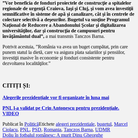
”Vor beneficia de fonduri proiectele de construcţie a spitalelor
regionale de urgenţă Craiova, Iaşi şi Cluj, şi vom avea investiţii
semnificative în sisteme de apă şi canalizare, cât şi în centrele de
colectare selectivă a deşeurilor. Bugetul va susţine Programul
Naţional de Reducere a Abandonului Şcolar şi digitalizarea
universităţilor, dar şi construcţia de campusuri pentru
învăţământul dual”,
a mai transmis Tanczos Barna.
Potrivit acestuia, ”România va avea un buget cumpătat, prin care
punem statul la dietă, care va asigura plata salariilor şi pensiilor,
investiţii masive în economie şi fonduri consistente pentru
dezvoltarea localităţilor.”
CITIȚI ȘI:
Alegerile prezidențiale vor fi organizate în luna mai
PNL l-a validat pe Crin Antonescu pentru prezidențiale.
VIDEO
Publicat în
Politică
Etichete
alegeri prezidentiale
,
bugetul
,
Marcel
Ciolacu
,
PNL
,
PSD
,
Romania
,
Tanczos Barna
,
UDMR
Navigare
Doliu în fotbalul românesc: A murit Dinu Gheorghe