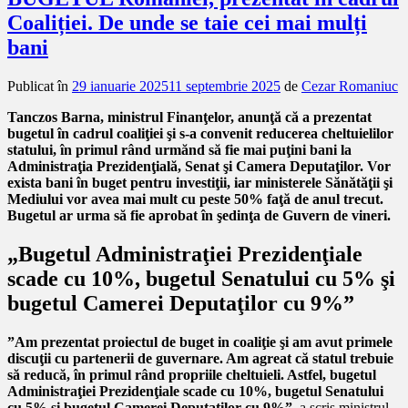
Coaliției. De unde se taie cei mai mulți
bani
Publicat în
29 ianuarie 2025
11 septembrie 2025
de
Cezar Romaniuc
Tanczos Barna, ministrul Finanţelor, anunţă că a prezentat
bugetul în cadrul coaliţiei şi s-a convenit reducerea cheltuielilor
statului, în primul rând urmănd să fie mai puţini bani la
Administraţia Prezidenţială, Senat şi Camera Deputaţilor.
Vor
exista bani în buget pentru investiţii, iar ministerele Sănătăţii şi
Mediului vor avea mai mult cu peste 50% faţă de anul trecut.
Bugetul ar urma să fie aprobat în şedinţa de Guvern de vineri.
„Bugetul Administraţiei Prezidenţiale
scade cu 10%, bugetul Senatului cu 5% şi
bugetul Camerei Deputaţilor cu 9%”
”Am prezentat proiectul de buget in coaliţie şi am avut primele
discuţii cu partenerii de guvernare. Am agreat că statul trebuie
să reducă, în primul rând propriile cheltuieli. Astfel, bugetul
Administraţiei Prezidenţiale scade cu 10%, bugetul Senatului
cu 5% şi bugetul Camerei Deputaţilor cu 9%”
, a scris ministrul