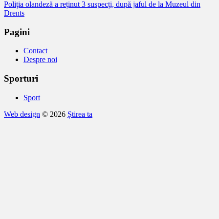
Poliția olandeză a reținut 3 suspecți, după jaful de la Muzeul din
în
Drents
articole
Pagini
Contact
Despre noi
Sporturi
Sport
Web design
© 2026
Știrea ta