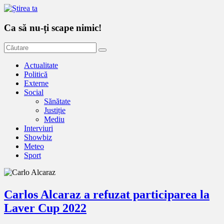
Ca să nu-ți scape nimic!
Actualitate
Politică
Externe
Social
Sănătate
Justiție
Mediu
Interviuri
Showbiz
Meteo
Sport
Carlos Alcaraz a refuzat participarea la
Laver Cup 2022