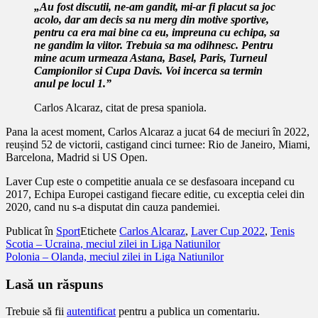
„Au fost discutii, ne-am gandit, mi-ar fi placut sa joc
acolo, dar am decis sa nu merg din motive sportive,
pentru ca era mai bine ca eu, impreuna cu echipa, sa
ne gandim la viitor. Trebuia sa ma odihnesc. Pentru
mine acum urmeaza Astana, Basel, Paris, Turneul
Campionilor si Cupa Davis. Voi incerca sa termin
anul pe locul 1.”
Carlos Alcaraz, citat de presa spaniola.
Pana la acest moment, Carlos Alcaraz a jucat 64 de meciuri în 2022,
reușind 52 de victorii, castigand cinci turnee: Rio de Janeiro, Miami,
Barcelona, Madrid si US Open.
Laver Cup este o competitie anuala ce se desfasoara incepand cu
2017, Echipa Europei castigand fiecare editie, cu exceptia celei din
2020, cand nu s-a disputat din cauza pandemiei.
Publicat în
Sport
Etichete
Carlos Alcaraz
,
Laver Cup 2022
,
Tenis
Navigare
Scotia – Ucraina, meciul zilei in Liga Natiunilor
Polonia – Olanda, meciul zilei in Liga Natiunilor
în
articole
Lasă un răspuns
Trebuie să fii
autentificat
pentru a publica un comentariu.