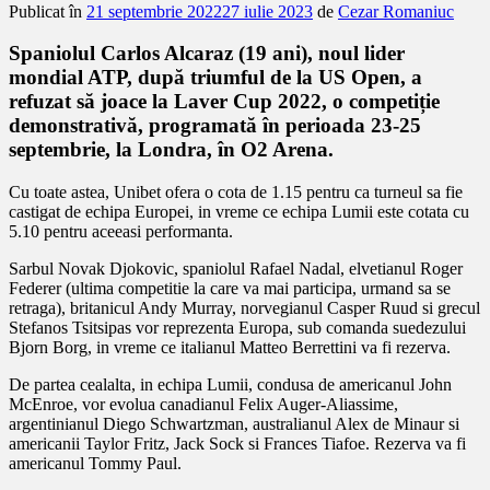
Publicat în
21 septembrie 2022
27 iulie 2023
de
Cezar Romaniuc
Spaniolul Carlos Alcaraz (19 ani), noul lider
mondial ATP, după triumful de la US Open, a
refuzat să joace la Laver Cup 2022, o competiție
demonstrativă, programată în perioada 23-25
septembrie, la Londra, în O2 Arena.
Cu toate astea, Unibet ofera o cota de 1.15 pentru ca turneul sa fie
castigat de echipa Europei, in vreme ce echipa Lumii este cotata cu
5.10 pentru aceeasi performanta.
Sarbul Novak Djokovic, spaniolul Rafael Nadal, elvetianul Roger
Federer (ultima competitie la care va mai participa, urmand sa se
retraga), britanicul Andy Murray, norvegianul Casper Ruud si grecul
Stefanos Tsitsipas vor reprezenta Europa, sub comanda suedezului
Bjorn Borg, in vreme ce italianul Matteo Berrettini va fi rezerva.
De partea cealalta, in echipa Lumii, condusa de americanul John
McEnroe, vor evolua canadianul Felix Auger-Aliassime,
argentinianul Diego Schwartzman, australianul Alex de Minaur si
americanii Taylor Fritz, Jack Sock si Frances Tiafoe. Rezerva va fi
americanul Tommy Paul.