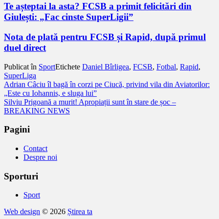
Te așteptai la asta? FCSB a primit felicitări din
Giulești: „Fac cinste SuperLigii”
Nota de plată pentru FCSB și Rapid, după primul
duel direct
Publicat în
Sport
Etichete
Daniel Bîrligea
,
FCSB
,
Fotbal
,
Rapid
,
SuperLiga
Navigare
Adrian Câciu îl bagă în corzi pe Ciucă, privind vila din Aviatorilor:
„Este cu Iohannis, e sluga lui”
în
Silviu Prigoană a murit! Apropiații sunt în stare de șoc –
articole
BREAKING NEWS
Pagini
Contact
Despre noi
Sporturi
Sport
Web design
© 2026
Știrea ta