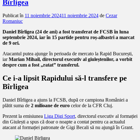
Bîrligea
Publicat în
11 noiembrie 2024
11 noiembrie 2024
de
Cezar
Romaniuc
Daniel Bîrligea (24 de ani) a fost transferat de FCSB în luna
septembrie 2024, iar în 15 partide pentru roș-albastri a marcat
de 9 ori.
Atacantul putea ajunge în perioada de mercato la Rapid București,
iar
Marian Mihail, directorul executiv al giuleștenilor, a vorbit
despre cum a fost „ratat” transferul.
Ce i-a lipsit Rapidului să-l transfere pe
Bîrligea
Daniel Bîrligea a ajuns la FCSB, după ce campiona României a
plătit suma de
2 milioane de euro
celor de la CFR Cluj.
Prezent la emisiunea
Liga Digi Sport
, directorul executiv al formației
din Giulești a spus că doar o noapte a contat pentru ca actualul
atacant al formației patronate de Gigi Becali să nu ajungă în Grant.