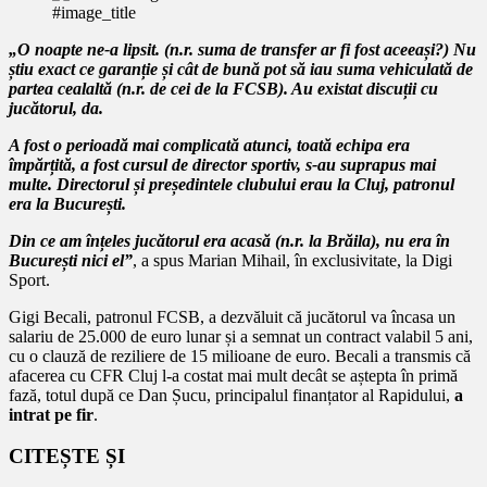
#image_title
„O noapte ne-a lipsit. (n.r. suma de transfer ar fi fost aceeași?) Nu
știu exact ce garanție și cât de bună pot să iau suma vehiculată de
partea cealaltă (n.r. de cei de la FCSB). Au existat discuții cu
jucătorul, da.
A fost o perioadă mai complicată atunci, toată echipa era
împărțită, a fost cursul de director sportiv, s-au suprapus mai
multe. Directorul și președintele clubului erau la Cluj, patronul
era la București.
Din ce am înțeles jucătorul era acasă (n.r. la Brăila), nu era în
București nici el”
, a spus Marian Mihail, în exclusivitate, la Digi
Sport.
Gigi Becali, patronul FCSB, a dezvăluit că jucătorul va încasa un
salariu de 25.000 de euro lunar și a semnat un contract valabil 5 ani,
cu o clauză de reziliere de 15 milioane de euro. Becali a transmis că
afacerea cu CFR Cluj l-a costat mai mult decât se aștepta în primă
fază, totul după ce Dan Șucu, principalul finanțator al Rapidului,
a
intrat pe fir
.
CITEȘTE ȘI