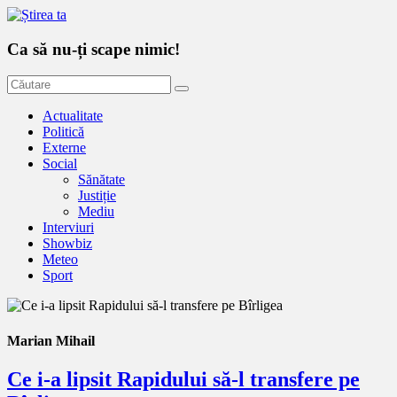
Ca să nu-ți scape nimic!
Actualitate
Politică
Externe
Social
Sănătate
Justiție
Mediu
Interviuri
Showbiz
Meteo
Sport
Marian Mihail
Ce i-a lipsit Rapidului să-l transfere pe