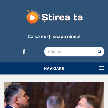
Ca să nu-ți scape nimic!
NAVIGARE