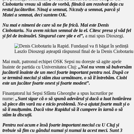
Ciobotariu vreau să stăm de vorbă, fiindcă am rezolvat deja cu
restul jucătorilor. Ninaj a semnat, Niczuly a semnat, parcă și
Matei a semnat, deci suntem OK.
Nu mai e nimeni de care să ne fie frică. Mai este Denis
Ciobotariu. Nu avem niciun semnal de la el. Citesc presa și văd fel
și fel de insinuări. Singurul care știe e el”,
a mai spus Dioszegi.
Laszlo Dioszegi așteaptă răspunsul final de la Denis Ciobotariu
Mai mult, patronul echipei OSK Sepsi nu dorește să agite apele
înainte de partida cu Universitatea Cluj:
„Noi nu vrem să bulversăm
jucătorii înainte de un meci foarte important pentru noi. După ce
se termină meciul și stăm ziua următoare, o să îl întrebăm. Ciobi
este un jucător foarte onest și foarte modest”.
Finanțatorul lui Sepsi Sfântu Gheorghe a spus lucrurilor pe
nume:
„Sunt sigur că o să spună adevărul și dacă a luat hotărârea
să plece din vară nu e nicio problemă. Ne-a ajutat foarte mult și o
să îi mulțumim. Dacă vine Rapidul să îl cumpere în iarnă o să
stăm la discuții.
Pentru noi acum e însă foarte important meciul cu U Cluj și
trebuie să fim cu gândul numai și numai la acest meci. Sunt 3