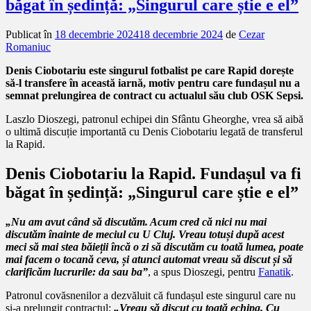
băgat în ședință: „Singurul care știe e el”
Publicat în
18 decembrie 2024
18 decembrie 2024
de
Cezar
Romaniuc
Denis Ciobotariu este singurul fotbalist pe care Rapid dorește
să-l transfere în această iarnă, motiv pentru care fundașul nu a
semnat prelungirea de contract cu actualul său club OSK Sepsi.
Laszlo Dioszegi, patronul echipei din Sfântu Gheorghe, vrea să aibă
o ultimă discuție importantă cu Denis Ciobotariu legată de transferul
la Rapid.
Denis Ciobotariu la Rapid. Fundașul va fi
băgat în ședință: „Singurul care știe e el”
„Nu am avut când să discutăm. Acum cred că nici nu mai
discutăm înainte de meciul cu U Cluj. Vreau totuși după acest
meci să mai stea băieții încă o zi să discutăm cu toată lumea, poate
mai facem o tocană ceva, și atunci automat vreau să discut și să
clarificăm lucrurile: da sau ba”
, a spus Dioszegi, pentru
Fanatik
.
Patronul covăsnenilor a dezvăluit că fundașul este singurul care nu
și-a prelungit contractul:
„Vreau să discut cu toată echipa. Cu