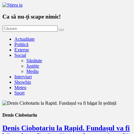
Ca să nu-ți scape nimic!
Actualitate
Politică
Externe
Social
Sănătate
Justiție
Mediu
Interviuri
Showbiz
Meteo
Sport
Denis Ciobotariu
Denis Ciobotariu la Rapid. Fundașul va fi