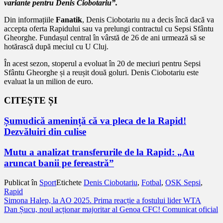
variante pentru Denis Ciobotariu”.
Din informațiile
Fanatik
, Denis Ciobotariu nu a decis încă dacă va
accepta oferta Rapidului sau va prelungi contractul cu Sepsi Sfântu
Gheorghe. Fundașul central în vârstă de 26 de ani urmează să se
hotărască după meciul cu U Cluj.
În acest sezon, stoperul a evoluat în 20 de meciuri pentru Sepsi
Sfântu Gheorghe și a reușit două goluri. Denis Ciobotariu este
evaluat la un milion de euro.
CITEȘTE ȘI
Șumudică amenință că va pleca de la Rapid!
Dezvăluiri din culise
Mutu a analizat transferurile de la Rapid: „Au
aruncat banii pe fereastră”
Publicat în
Sport
Etichete
Denis Ciobotariu
,
Fotbal
,
OSK Sepsi
,
Rapid
Navigare
Simona Halep, la AO 2025. Prima reacție a fostului lider WTA
Dan Șucu, noul acționar majoritar al Genoa CFC! Comunicat oficial
în