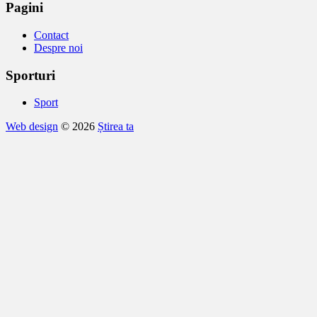
articole
Pagini
Contact
Despre noi
Sporturi
Sport
Web design
© 2026
Știrea ta