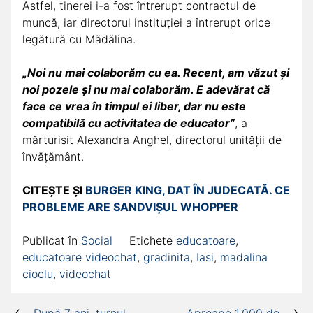
Astfel, tinerei i-a fost întrerupt contractul de
muncă, iar directorul instituției a întrerupt orice
legătură cu Mădălina.
„Noi nu mai colaborăm cu ea. Recent, am văzut și
noi pozele și nu mai colaborăm. E adevărat că
face ce vrea în timpul ei liber, dar nu este
compatibilă cu activitatea de educator”
, a
mărturisit Alexandra Anghel, directorul unității de
învățământ.
CITEȘTE ȘI
BURGER KING, DAT ÎN JUDECATĂ. CE
PROBLEME ARE SANDVIȘUL WHOPPER
Publicat în
Social
Etichete
educatoare
,
educatoare videochat
,
gradinita
,
Iasi
,
madalina
cioclu
,
videochat
Navigare