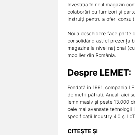
Investiția în noul magazin con
colaborări cu furnizori și par
instruiți pentru a oferi consu
Noua deschidere face parte di
consolidând astfel prezența b
magazine la nivel național (cu
mobilier din România.
Despre LEMET:
Fondată în 1991, compania LEM
de metri pătrați. Anual, aici
lemn masiv și peste 13.000 de
cele mai avansate tehnologii l
specificații Industry 4.0 și IIoT
CITEȘTE ȘI