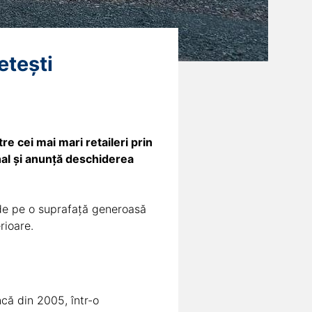
etești
re cei mai mari retaileri prin
nal și anunță deschiderea
inde pe o suprafață generoasă
rioare.
ncă din 2005, într-o