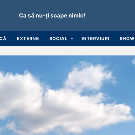
Ca să nu-ți scape nimic!
ICĂ
EXTERNE
SOCIAL
INTERVIURI
SHOW