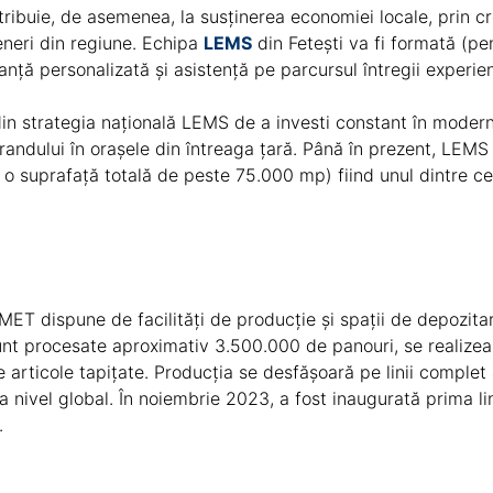
tribuie, de asemenea, la susținerea economiei locale, prin c
teneri din regiune. Echipa
LEMS
din Fetești va fi formată (pe
ltanță personalizată și asistență pe parcursul întregii exper
n strategia națională LEMS de a investi constant în moderniz
randului în orașele din întreaga țară. Până în prezent, LEM
 o suprafață totală de peste 75.000 mp) fiind unul dintre cei
ET dispune de facilități de producție și spații de depozit
 sunt procesate aproximativ 3.500.000 de panouri, se realiz
 articole tapițate. Producția se desfășoară pe linii complet
a nivel global. În noiembrie 2023, a fost inaugurată prima l
.