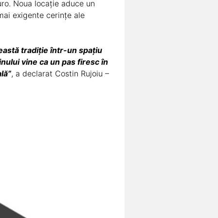
euro. Noua locație aduce un
mai exigente cerințe ale
stă tradiție într-un spațiu
ului vine ca un pas firesc în
lă”
, a declarat Costin Rujoiu –