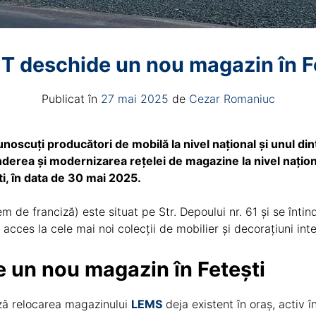
 deschide un nou magazin în F
Publicat în
27 mai 2025
de
Cezar Romaniuc
noscuți producători de mobilă la nivel național și unul dint
derea și modernizarea rețelei de magazine la nivel națio
, în data de 30 mai 2025.
em de franciză) este situat pe Str. Depoului nr. 61 și se înt
 acces la cele mai noi colecții de mobilier și decorațiuni inte
 un nou magazin în Fetești
ă relocarea magazinului
LEMS
deja existent în oraș, activ î