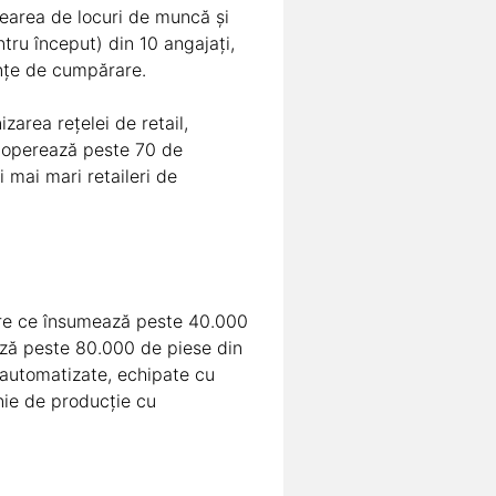
rearea de locuri de muncă și
ntru început) din 10 angajați,
iențe de cumpărare.
area rețelei de retail,
S operează peste 70 de
 mai mari retaileri de
are ce însumează peste 40.000
ează peste 80.000 de piese din
 automatizate, echipate cu
inie de producție cu