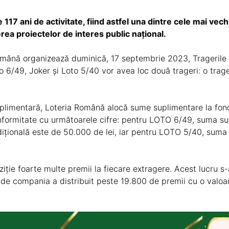
117 ani de activitate, fiind astfel una dintre cele mai vechi
erea proiectelor de interes public național.
omână organizează duminică, 17 septembrie 2023, Tragerile 
to 6/49, Joker și Loto 5/40 vor avea loc două trageri: o trage
uplimentară, Loteria Română alocă sume suplimentare la fon
 conformitate cu următoarele cifre: pentru LOTO 6/49, suma 
dițională este de 50.000 de lei, iar pentru LOTO 5/40, sum
ție foarte multe premii la fiecare extragere. Acest lucru s-a
de compania a distribuit peste 19.800 de premii cu o valoar