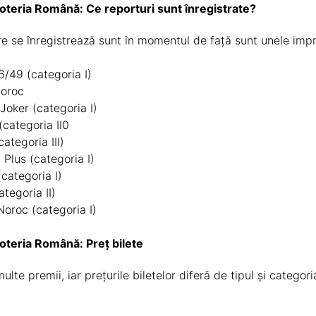
Loteria Română: Ce reporturi sunt înregistrate?
are se înregistrează sunt în momentul de față sunt unele imp
6/49 (categoria I)
Noroc
 Joker (categoria I)
(categoria II0
ategoria III)
Plus (categoria I)
categoria I)
tegoria II)
Noroc (categoria I)
Loteria Română: Preț bilete
te premii, iar prețurile biletelor diferă de tipul și categoria