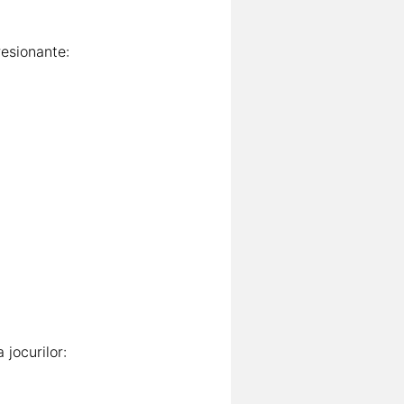
resionante:
 jocurilor: