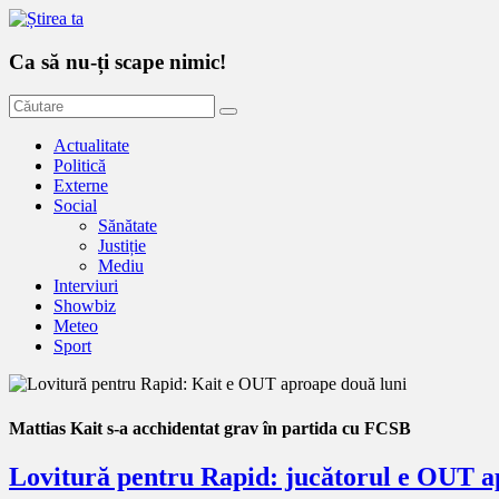
Ca să nu-ți scape nimic!
Actualitate
Politică
Externe
Social
Sănătate
Justiție
Mediu
Interviuri
Showbiz
Meteo
Sport
Mattias Kait s-a acchidentat grav în partida cu FCSB
Lovitură pentru Rapid: jucătorul e OUT a