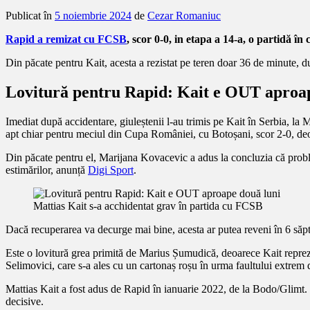
Publicat în
5 noiembrie 2024
de
Cezar Romaniuc
Rapid a remizat cu FCSB
, scor 0-0, in etapa a 14-a, o partidă î
Din păcate pentru Kait, acesta a rezistat pe teren doar 36 de minute, du
Lovitură pentru Rapid: Kait e OUT aproap
Imediat după accidentare, giuleștenii l-au trimis pe Kait în Serbia, la
apt chiar pentru meciul din Cupa României, cu Botoșani, scor 2-0, de
Din păcate pentru el, Marijana Kovacevic a adus la concluzia că proble
estimărilor, anunță
Digi Sport
.
Mattias Kait s-a acchidentat grav în partida cu FCSB
Dacă recuperarea va decurge mai bine, acesta ar putea reveni în 6 săpt
Este o lovitură grea primită de Marius Șumudică, deoarece Kait reprez
Selimovici, care s-a ales cu un cartonaș roșu în urma faultului extrem
Mattias Kait a fost adus de Rapid în ianuarie 2022, de la Bodo/Glimt. De
decisive.