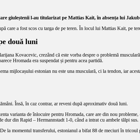
n care giuleștenii l-au titularizat pe Mattias Kait, în absența lui Ja
pă care a fost scos cu targa de pe teren. În locul lui Mattias Kait, pe t
e două luni
 Marijana Kovacevic, crezând că este vorba despre o problemă musculară, în
oarece Hromada era suspendat și pentru acea partidă.
ma mijlocașului estonian nu este una musculară, ci la tendon, iar acesta
ămâni. Însă, în caz contrar, ar reveni după aproximativ două luni.
enta varianta de înlocuire pentru Hromada, care are din nou probleme, d
 de dur din Rapid – Hermannstadt 1-0, când a intrat cu ambele tălpi sus.
 la momentul transferului, estonianul a bifat 88 de meciuri în tricoul gi