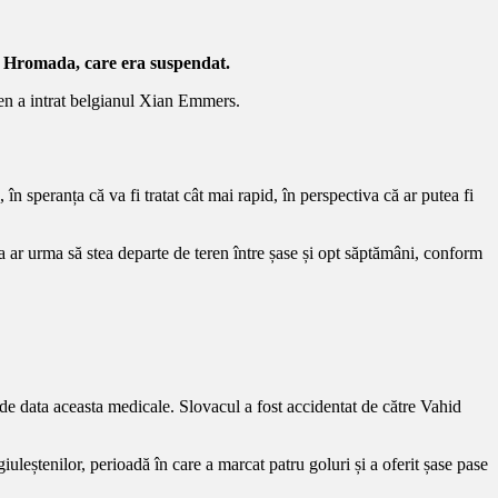
kub Hromada, care era suspendat.
eren a intrat belgianul Xian Emmers.
 speranța că va fi tratat cât mai rapid, în perspectiva că ar putea fi
 ar urma să stea departe de teren între șase și opt săptămâni, conform
e data aceasta medicale. Slovacul a fost accidentat de către Vahid
uleștenilor, perioadă în care a marcat patru goluri și a oferit șase pase