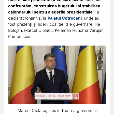
confruntăm, construirea bugetului şi stabilirea
calendarului pentru alegerile prezidenţiale”
, a
declarat Iohannis, la
Palatul Cotroceni
, unde au
fost prezenţi şi liderii coaliţiei d e guvernare, Ilie
Bolojan, Marcel Ciolacu, Kelemen Hunor şi Varujan
Pambuccian.
Marcel Ciolacu, ales în fruntea guvernului