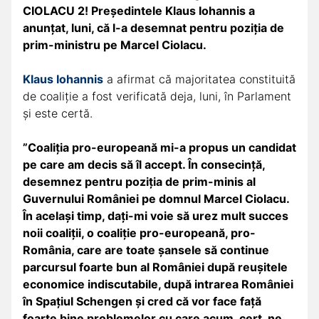
CIOLACU 2! Preşedintele Klaus Iohannis a
anunţat, luni, că l-a desemnat pentru poziţia de
prim-ministru pe Marcel Ciolacu.
Klaus Iohannis
a afirmat că majoritatea constituită
de coaliţie a fost verificată deja, luni, în Parlament
şi este certă.
”Coaliţia pro-europeană mi-a propus un candidat
pe care am decis să îl accept. În consecinţă,
desemnez pentru poziţia de prim-minis al
Guvernului României pe domnul Marcel Ciolacu.
În acelaşi timp, daţi-mi voie să urez mult succes
noii coaliţii, o coaliţie pro-europeană, pro-
România, care are toate şansele să continue
parcursul foarte bun al României după reuşitele
economice indiscutabile, după intrarea României
în Spaţiul Schengen şi cred că vor face faţă
foarte bine problemelor cu care acum, cert, ne