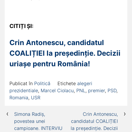
CITIȚI ȘI:
Crin Antonescu, candidatul
COALIȚIEI la președinție. Decizii
uriașe pentru România!
Publicat în
Politică
Etichete
alegeri
prezidentiale
,
Marcel Ciolacu
,
PNL
,
premier
,
PSD
,
Romania
,
USR
Navigare
Simona Radiș,
Crin Antonescu,
povestea unei
candidatul COALIȚIEI
în
campioane. INTERVIU
la președinție. Decizii