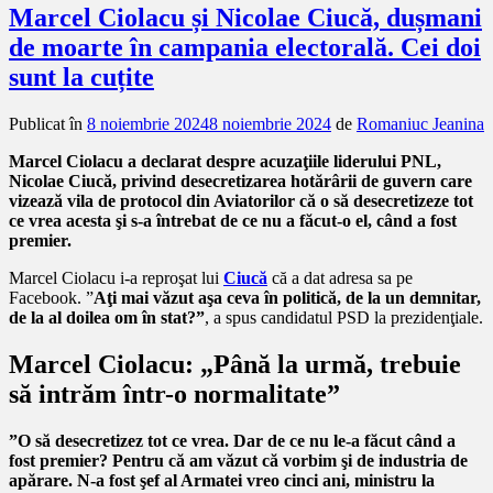
Marcel Ciolacu și Nicolae Ciucă, dușmani
de moarte în campania electorală. Cei doi
sunt la cuțite
Publicat în
8 noiembrie 2024
8 noiembrie 2024
de
Romaniuc Jeanina
Marcel Ciolacu a declarat despre acuzaţiile liderului PNL,
Nicolae Ciucă, privind desecretizarea hotărârii de guvern care
vizează vila de protocol din Aviatorilor că o să desecretizeze tot
ce vrea acesta şi s-a întrebat de ce nu a făcut-o el, când a fost
premier.
Marcel Ciolacu i-a reproşat lui
Ciucă
că a dat adresa sa pe
Facebook. ”
Aţi mai văzut aşa ceva în politică, de la un demnitar,
de la al doilea om în stat?”
, a spus candidatul PSD la prezidenţiale.
Marcel Ciolacu: „
Până la urmă, trebuie
să intrăm într-o normalitate”
”O să desecretizez tot ce vrea. Dar de ce nu le-a făcut când a
fost premier? Pentru că am văzut că vorbim şi de industria de
apărare. N-a fost şef al Armatei vreo cinci ani, ministru la