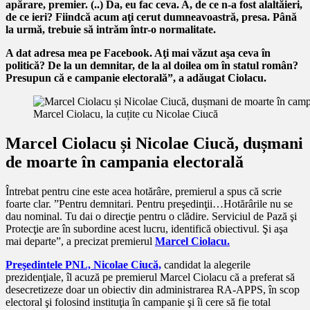
apărare, premier. (..) Da, eu fac ceva. A, de ce n-a fost alaltăieri,
de ce ieri? Fiindcă acum aţi cerut dumneavoastră, presa. Până
la urmă, trebuie să intrăm într-o normalitate.
A dat adresa mea pe Facebook. Aţi mai văzut aşa ceva în
politică? De la un demnitar, de la al doilea om în statul român?
Presupun că e campanie electorală”, a adăugat Ciolacu.
Marcel Ciolacu, la cuțite cu Nicolae Ciucă
Marcel Ciolacu și Nicolae Ciucă, dușmani
de moarte în campania electorală
Întrebat pentru cine este acea hotărâre, premierul a spus că scrie
foarte clar. ”Pentru demnitari. Pentru preşedinţii…Hotărârile nu se
dau nominal. Tu dai o direcţie pentru o clădire. Serviciul de Pază şi
Protecţie are în subordine acest lucru, identifică obiectivul. Şi aşa
mai departe”, a precizat premierul
Marcel Ciolacu.
Preşedintele PNL, Nicolae Ciucă,
candidat la alegerile
prezidenţiale, îl acuză pe premierul Marcel Ciolacu că a preferat să
desecretizeze doar un obiectiv din administrarea RA-APPS, în scop
electoral şi folosind instituţia în campanie şi îi cere să fie total