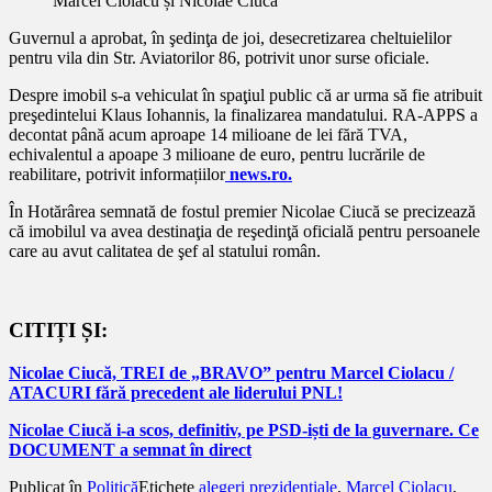
Marcel Ciolacu și Nicolae Ciucă
Guvernul a aprobat, în şedinţa de joi, desecretizarea cheltuielilor
pentru vila din Str. Aviatorilor 86, potrivit unor surse oficiale.
Despre imobil s-a vehiculat în spaţiul public că ar urma să fie atribuit
preşedintelui Klaus Iohannis, la finalizarea mandatului. RA-APPS a
decontat până acum aproape 14 milioane de lei fără TVA,
echivalentul a apoape 3 milioane de euro, pentru lucrările de
reabilitare, potrivit informațiilor
news.ro.
În Hotărârea semnată de fostul premier Nicolae Ciucă se precizează
că imobilul va avea destinaţia de reşedinţă oficială pentru persoanele
care au avut calitatea de şef al statului român.
CITIȚI ȘI:
Nicolae Ciucă, TREI de „BRAVO” pentru Marcel Ciolacu /
ATACURI fără precedent ale liderului PNL!
Nicolae Ciucă i-a scos, definitiv, pe PSD-iști de la guvernare. Ce
DOCUMENT a semnat în direct
Publicat în
Politică
Etichete
alegeri prezidentiale
,
Marcel Ciolacu
,