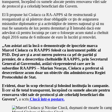
transparent, începând cu sumele alocate pentru renovarea vilei sale
de protocol şi a celorlalţi beneficiari din Guvern.
El îi propune lui Ciolacu ca RA-APPS să fie restructurată şi
reorganizată şi să păstreze doar obligaţiile ce ţin de asigurarea
misiunilor diplomatice şi a activităţilor de interes naţional şi să nu
mai fie sanatoriu de lux pentru demnitari şi îl întreabă dacă este
adevărat că pentru locuinţa pe care o foloseşte acum statul a cheltuit
după 2016 suma de 6 milioane de euro în lucrări şi renovări.
„Am asistat azi la încă o demonstraţie de ipocrizie marca
Marcel Ciolacu cu RAAPPS folosit ca instrument politic al
PSD. Deşi are şi a avut mereu puterea ca şef de partid şi
premier, de a desecretiza cheltuielile RAAPPS, prin Secretarul
General al Guvernului, astăzi vicepremierul care are în
subordine RAAPPS – Marian Neacşu, Ciolacu a preferat să
desecretizeze acum doar un obiectiv din administrarea Regiei
Protocolului de Stat.
Evident, doar în scop electoral şi folosind instituţia în campanie.
Îi cer să fie total transparent, începând cu sumele alocate pentru
renovarea vilei sale de protocol şi ale celorlalţi beneficiari din
Guvern”,
a scris
Ciucă într-o postare.