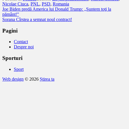
Nicolae Ciuca
,
PNL
,
PSD
,
Romania
Navigare
Joe Biden predă America lui Donald Trump: „Suntem toţi la
pământ!”
în
Sorana Cîrstea a semnat noul contract!
articole
Pagini
Contact
Despre noi
Sporturi
Sport
Web design
© 2026
Știrea ta