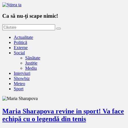
Ca să nu-ți scape nimic!
Actualitate
Politică
Externe
Social
Sănătate
Justiție
Mediu
Interviuri
Showbiz
Meteo
Sport
Maria Sharapova revine in sport! Va face
echipă cu o legendă din tenis