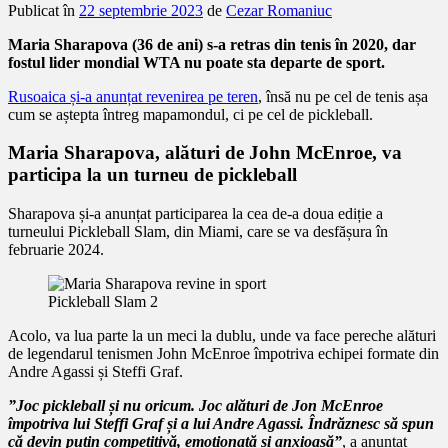
Publicat în
22 septembrie 2023
de
Cezar Romaniuc
Maria Sharapova (36 de ani) s-a retras din tenis în 2020, dar
fostul lider mondial WTA nu poate sta departe de sport.
Rusoaica și-a anunțat revenirea pe teren
, însă nu pe cel de tenis așa
cum se aștepta întreg mapamondul, ci pe cel de pickleball.
Maria Sharapova, alături de John McEnroe, va
participa la un turneu de pickleball
Sharapova și-a anunțat participarea la cea de-a doua ediție a
turneului
Pickleball Slam, din Miami
, care se va desfășura în
februarie 2024.
Pickleball Slam 2
Acolo, va lua parte la un meci la dublu, unde va face pereche alături
de legendarul tenismen John McEnroe împotriva echipei formate din
Andre Agassi și Steffi Graf.
”Joc pickleball și nu oricum. Joc alături de Jon McEnroe
împotriva lui Steffi Graf și a lui Andre Agassi. Îndrăznesc să spun
că devin puțin competitivă, emoționată și anxioasă”
, a anunțat