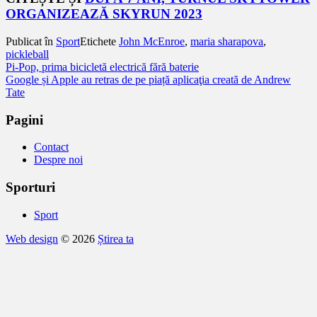
ORGANIZEAZĂ SKYRUN 2023
Publicat în
Sport
Etichete
John McEnroe
,
maria sharapova
,
pickleball
Navigare
Pi-Pop, prima bicicletă electrică fără baterie
Google și Apple au retras de pe piață aplicaţia creată de Andrew
în
Tate
articole
Pagini
Contact
Despre noi
Sporturi
Sport
Web design
© 2026
Știrea ta