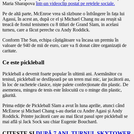
Maria Sharapova
într-un videoclip postat pe rețelele sociale.
Pe de altă parte, McEnroe vrea să răzbune o înfrângere în fața lui
Agassi, în acest an, după ce el și Michael Chang nu au reușit să
treacă de fostul tenismen cu 8 titluri de Grand Slam, in acelasi
turneu, care a făcut pereche cu Andy Roddick.
Conform The Sun, echipa câștigătoare va încasa un premiu în
valoare de 940 de mii de euro, care va fi donat către organizații de
caritate.
Ce este pickleball
Pickleball a devenit foarte popular în ultimii ani. Asemănător cu
tenisul, pickleball se desfășoară pe un teren mai mic, iar jucătorii au,
în loc de rachetele clasice, niște palete confecționate din plastic. De
asemenea, mingea de tenis este înlocuită cu o minge din plastic,
găurită.
Prima ediție de Pickleball Slam a avut în luna aprilie, atunci când
McEnroe și Michael Chang s-au duelat cu Andre Agasi și Andy
Roddick. Printre jucătorii care au mai făcut pasul spre pickleball se
mai află și Jack Sock sau chiar Eugenie Bouchard.
CITEȘTE ȘI
DUPĂ 7 ANI, TURNUL SKYTOWER