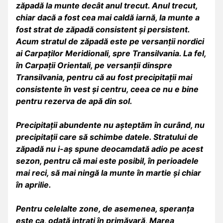
zăpadă la munte decât anul trecut. Anul trecut,
chiar dacă a fost cea mai caldă iarnă, la munte a
fost strat de zăpadă consistent și persistent.
Acum stratul de zăpadă este pe versanții nordici
ai Carpaților Meridionali, spre Transilvania. La fel,
în Carpații Orientali, pe versanții dinspre
Transilvania, pentru că au fost precipitații mai
consistente în vest și centru, ceea ce nu e bine
pentru rezerva de apă din sol.
Precipitații abundente nu așteptăm în curând, nu
precipitații care să schimbe datele. Stratului de
zăpadă nu i-aș spune deocamdată adio pe acest
sezon, pentru că mai este posibil, în perioadele
mai reci, să mai ningă la munte în martie și chiar
în aprilie.
Pentru celelalte zone, de asemenea, speranța
este ca, odată intrați în primăvară, Marea