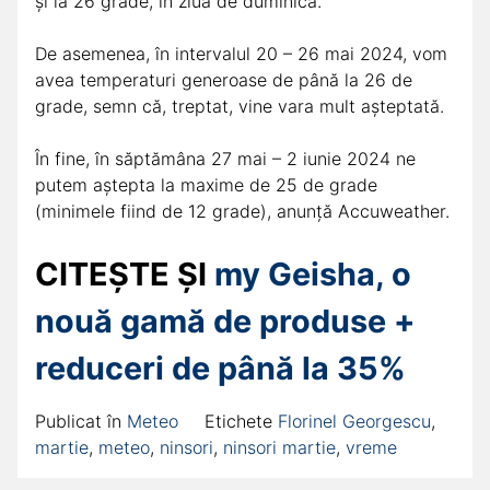
și la 26 grade, în ziua de duminică.
De asemenea, în intervalul 20 – 26 mai 2024, vom
avea temperaturi generoase de până la 26 de
grade, semn că, treptat, vine vara mult așteptată.
În fine, în săptămâna 27 mai – 2 iunie 2024 ne
putem aștepta la maxime de 25 de grade
(minimele fiind de 12 grade), anunță Accuweather.
CITEȘTE ȘI
my Geisha, o
nouă gamă de produse +
reduceri de până la 35%
Publicat în
Meteo
Etichete
Florinel Georgescu
,
martie
,
meteo
,
ninsori
,
ninsori martie
,
vreme