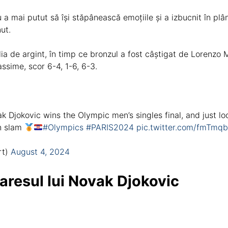
nu a mai putut să își stăpânească emoțiile și a izbucnit în pl
ut.
a de argint, în timp ce bronzul a fost câștigat de Lorenzo Mu
assime, scor 6-4, 1-6, 6-3.
Djokovic wins the Olympic men’s singles final, and just lo
n slam
#Olympics
#PARIS2024
pic.twitter.com/fmTmq
rt)
August 4, 2024
resul lui Novak Djokovic