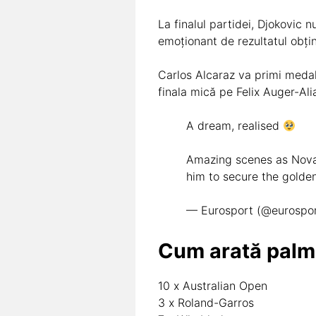
La finalul partidei, Djokovic 
emoționant de rezultatul obțin
Carlos Alcaraz va primi medali
finala mică pe Felix Auger-Ali
A dream, realised
Amazing scenes as Novak 
him to secure the golde
— Eurosport (@eurospo
Cum arată palma
10 x Australian Open
3 x Roland-Garros