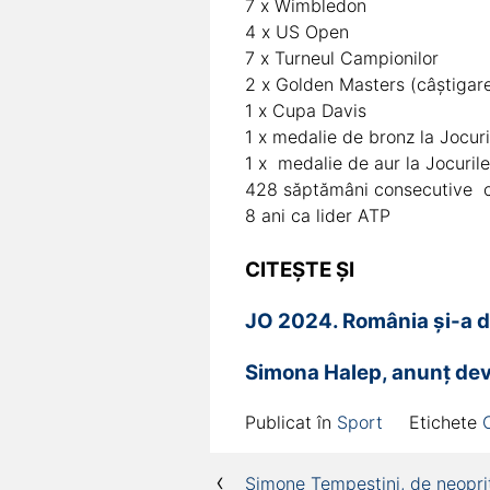
7 x Wimbledon
4 x US Open
7 x Turneul Campionilor
2 x Golden Masters (câștigare
1 x Cupa Davis
1 x medalie de bronz la Jocur
1 x medalie de aur la Jocuril
428 săptămâni consecutive ca
8 ani ca lider ATP
CITEȘTE ȘI
JO 2024. România și-a dep
Simona Halep, anunț deva
Publicat în
Sport
Etichete
Navigare
Simone Tempestini, de neoprit