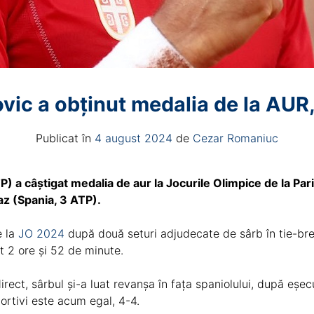
vic a obținut medalia de la AUR,
Publicat în
4 august 2024
de
Cezar Romaniuc
) a câștigat medalia de aur la Jocurile Olimpice de la Paris
az (Spania, 3 ATP).
 la
JO 2024
după două seturi adjudecate de sârb în tie-brea
t 2 ore și 52 de minute.
irect, sârbul și-a luat revanșa în fața spaniolului, după eș
portivi este acum egal, 4-4.