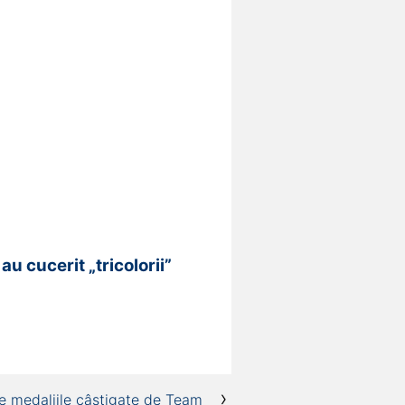
u cucerit „tricolorii”
te medaliile câștigate de Team