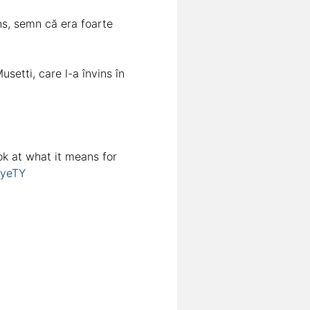
âns, semn că era foarte
setti, care l-a învins în
ok at what it means for
byeTY