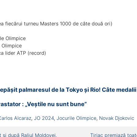
a fiecărui turneu Masters 1000 de câte două ori)
ile Olimpice
e Olimpice
 lider ATP (record)
ășit palmaresul de la Tokyo și Rio! Câte medalii a
stator : „Veștile nu sunt bune”
Carlos Alcaraz
,
JO 2024
,
Jocurile Olimpice
,
Novak Djokovic
 și după Raliul Moldovei.
Țiriac premiază toa