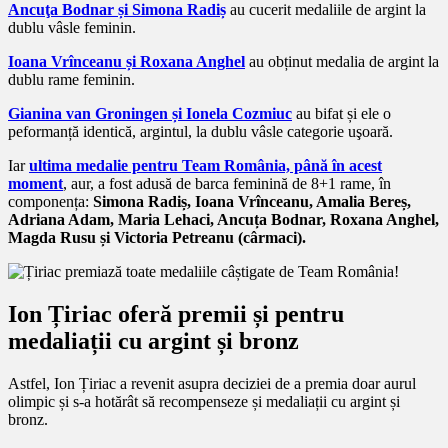
Ancuţa Bodnar și Simona Radiș
au cucerit medaliile de argint la
dublu vâsle feminin.
Ioana Vrînceanu și Roxana Anghel
au obținut medalia de argint la
dublu rame feminin.
Gianina van Groningen și Ionela Cozmiuc
au bifat și ele o
peformanță identică, argintul, la dublu vâsle categorie uşoară.
Iar
ultima medalie pentru Team România, până în acest
moment
, aur, a fost adusă de barca feminină de 8+1 rame, în
componența:
Simona Radiș, Ioana Vrînceanu, Amalia Bereș,
Adriana Adam, Maria Lehaci, Ancuța Bodnar, Roxana Anghel,
Magda Rusu și Victoria Petreanu (cârmaci).
Ion Țiriac oferă p
remii și pentru
medaliații cu argint și bronz
Astfel, Ion Țiriac a revenit asupra deciziei de a premia doar aurul
olimpic și s-a hotărât să recompenseze și medaliații cu argint și
bronz.