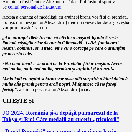
Anunțul a fost făcut de Alexandru Țiriac, fiul fostului sportiv,
pe
contul personal de Instagram
.
Acesta a anunțat că medaliații cu argint și bronz vor fi și ei premiați.
Totuși, din mesajul lui Alexandru Țiriac nu reiese clar dacă și aceștia
vor primi mașină sau nu.
„Am anunțat zilele trecute că oferim o mașină Iqoniq 5 serie
limitată câștigătorilor de aur la Olimpiadă. Astăzi, fondatorul
nostru, domnul Ion Țiriac, vine cu o corecție pe care o anunțăm
pe această cale.
«Nu doar locul 1 va primi de la Fundația Țiriac mașină. Avem
mai multe, mult mai multe, premiem și argintul și bronzul».
Medaliații cu argint și bronz vor avea altă surpriză alături de încă
multe alte premii pentru eroii noștri. Mulțumesc că ne faceți
fericiți”
, apare în postarea lui Alexandru Țiriac.
CITEȘTE ȘI
JO 2024. România și-a depășit palmaresul de la
Tokyo și Rio! Câte medalii au cucerit „tricolorii”
„David Popovici” se va numi cel mai nou bazin