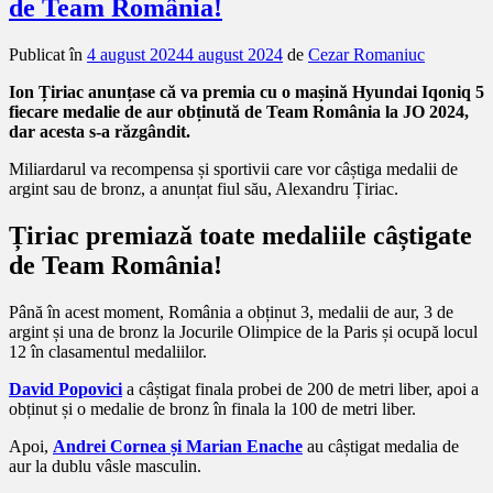
de Team România!
Publicat în
4 august 2024
4 august 2024
de
Cezar Romaniuc
Ion Țiriac anunțase că va premia cu o mașină Hyundai Iqoniq 5
fiecare medalie de aur obținută de Team România la JO 2024,
dar acesta s-a răzgândit.
Miliardarul va recompensa și sportivii care vor câștiga medalii de
argint sau de bronz, a anunțat fiul său, Alexandru Țiriac.
Țiriac premiază toate medaliile câștigate
de Team România!
Până în acest moment, România a obținut 3, medalii de aur, 3 de
argint și una de bronz la Jocurile Olimpice de la Paris și ocupă locul
12 în clasamentul medaliilor.
David Popovici
a câștigat finala probei de 200 de metri liber, apoi a
obținut și o medalie de bronz în finala la 100 de metri liber.
Apoi,
Andrei Cornea și Marian Enache
au câștigat medalia de
aur la dublu vâsle masculin.