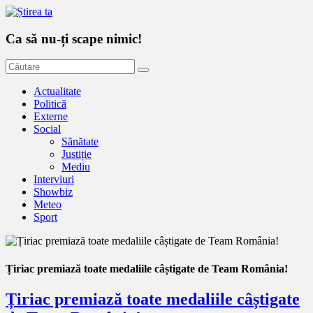
Ca să nu-ți scape nimic!
Actualitate
Politică
Externe
Social
Sănătate
Justiție
Mediu
Interviuri
Showbiz
Meteo
Sport
Țiriac premiază toate medaliile câștigate de Team România!
Țiriac premiază toate medaliile câștigate