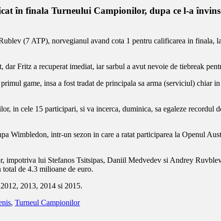
at în finala Turneului Campionilor, dupa ce l-a învins
ublev (7 ATP), norvegianul avand cota 1 pentru calificarea in finala, l
, dar Fritz a recuperat imediat, iar sarbul a avut nevoie de tiebreak pent
r primul game, insa a fost tradat de principala sa arma (serviciul) chiar 
or, in cele 15 participari, si va incerca, duminica, sa egaleze recordul de 
upa Wimbledon, intr-un sezon in care a ratat participarea la Openul Aust
lor, impotriva lui Stefanos Tsitsipas, Daniil Medvedev si Andrey Ruvblev,
total de 4.3 milioane de euro.
 2012, 2013, 2014 si 2015.
enis
,
Turneul Campionilor