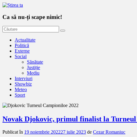
Ca să nu-ți scape nimic!
Actualitate
Politică
Externe
Social
Sănătate
Justiție
Mediu
Interviuri
Showbiz
Meteo
Sport
Novak Djokovic, primul finalist la Turneu
Publicat în
19 noiembrie 2022
27 iulie 2023
de
Cezar Romaniuc