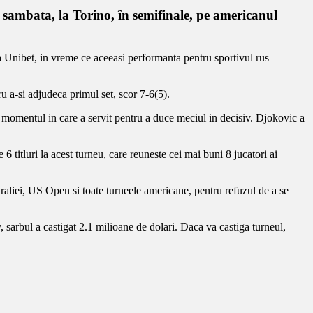
 sambata, la Torino, în semifinale, pe americanul
a Unibet, in vreme ce aceeasi performanta pentru sportivul rus
ru a-si adjudeca primul set, scor 7-6(5).
in momentul in care a servit pentru a duce meciul in decisiv. Djokovic a
6 titluri la acest turneu, care reuneste cei mai buni 8 jucatori ai
raliei, US Open si toate turneele americane, pentru refuzul de a se
 sarbul a castigat 2.1 milioane de dolari. Daca va castiga turneul,