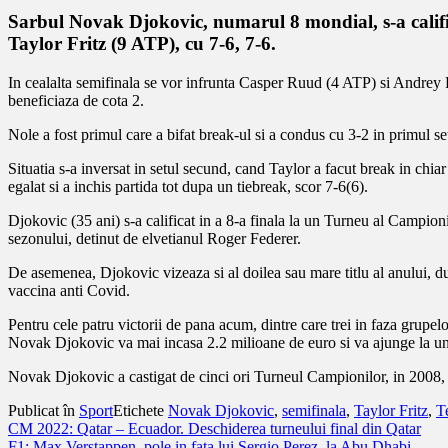
Sarbul Novak Djokovic, numarul 8 mondial, s-a calific
Taylor Fritz (9 ATP), cu 7-6, 7-6.
In cealalta semifinala se vor infrunta Casper Ruud (4 ATP) si Andrey R
beneficiaza de cota 2.
Nole a fost primul care a bifat break-ul si a condus cu 3-2 in primul set
Situatia s-a inversat in setul secund, cand Taylor a facut break in chia
egalat si a inchis partida tot dupa un tiebreak, scor 7-6(6).
Djokovic (35 ani) s-a calificat in a 8-a finala la un Turneu al Campionil
sezonului, detinut de elvetianul Roger Federer.
De asemenea, Djokovic vizeaza si al doilea sau mare titlu al anului, d
vaccina anti Covid.
Pentru cele patru victorii de pana acum, dintre care trei in faza grupe
Novak Djokovic va mai incasa 2.2 milioane de euro si va ajunge la un 
Novak Djokovic a castigat de cinci ori Turneul Campionilor, in 2008,
Publicat în
Sport
Etichete
Novak Djokovic
,
semifinala
,
Taylor Fritz
,
T
Navigare
CM 2022: Qatar – Ecuador. Deschiderea turneului final din Qatar
F1: Max Verstappen, pole in fata lui Sergio Perez, la Abu Dhabi