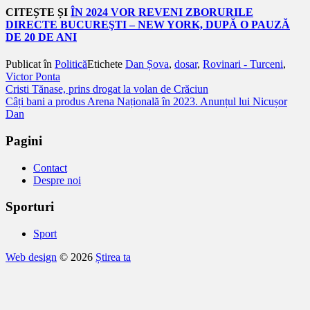
CITEȘTE ȘI
ÎN 2024 VOR REVENI ZBORURILE
DIRECTE BUCUREŞTI – NEW YORK, DUPĂ O PAUZĂ
DE 20 DE ANI
Publicat în
Politică
Etichete
Dan Șova
,
dosar
,
Rovinari - Turceni
,
Victor Ponta
Navigare
Cristi Tănase, prins drogat la volan de Crăciun
Câți bani a produs Arena Națională în 2023. Anunțul lui Nicușor
în
Dan
articole
Pagini
Contact
Despre noi
Sporturi
Sport
Web design
© 2026
Știrea ta