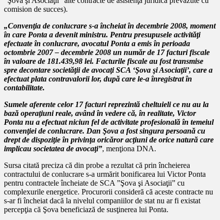
”Şova şi Asociaţii” alte contracte de asistenţă juridică prevăzute cu
comision de succes).
„Convenţia de conlucrare s-a încheiat în decembrie 2008, moment
în care Ponta a devenit ministru. Pentru presupusele activităţi
efectuate în conlucrare, avocatul Ponta a emis în perioada
octombrie 2007 – decembrie 2008 un număr de 17 facturi fiscale
în valoare de 181.439,98 lei. Facturile fiscale au fost transmise
spre decontare societăţii de avocaţi SCA ‘Şova şi Asociaţii’, care a
efectuat plata contravalorii lor, după care le-a înregistrat în
contabilitate.
Sumele aferente celor 17 facturi reprezintă cheltuieli ce nu au la
bază operaţiuni reale, având în vedere că, în realitate, Victor
Ponta nu a efectuat niciun fel de activitate profesională în temeiul
convenţiei de conlucrare. Dan Şova a fost singura persoană cu
drept de dispoziţie în privinţa oricăror acţiuni de orice natură care
implicau societatea de avocaţi”
, menţiona DNA.
Sursa citată preciza că din probe a rezultat că prin încheierea
contractului de conlucrare s-a urmărit bonificarea lui Victor Ponta
pentru contractele încheiate de SCA ”Şova şi Asociaţii” cu
complexurile energetice. Procurorii consideră că aceste contracte nu
s-ar fi încheiat dacă la nivelul companiilor de stat nu ar fi existat
percepţia că Şova beneficiază de susţinerea lui Ponta.