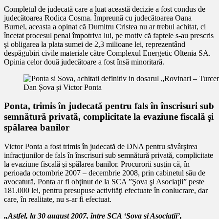
Completul de judecată care a luat această decizie a fost condus de
judecătoarea Rodica Cosma. Împreună cu judecătoarea Oana
Burnel, aceasta a opinat că Dumitru Cristea nu ar trebui achitat, ci
încetat procesul penal împotriva lui, pe motiv că faptele s-au prescris
şi obligarea la plata sumei de 2,3 milioane lei, reprezentând
despăgubiri civile materiale către Complexul Energetic Oltenia SA.
Opinia celor două judecătoare a fost însă minoritară.
Dan Șova și Victor Ponta
Ponta, trimis în judecată pentru fals în înscrisuri sub
semnătură privată, complicitate la evaziune fiscală şi
spălarea banilor
Victor Ponta a fost trimis în judecată de DNA pentru săvârşirea
infracţiunilor de fals în înscrisuri sub semnătură privată, complicitate
la evaziune fiscală şi spălarea banilor. Procurorii susţin că, în
perioada octombrie 2007 – decembrie 2008, prin cabinetul său de
avocatură, Ponta ar fi obţinut de la SCA ”Şova şi Asociaţii” peste
181.000 lei, pentru presupuse activităţi efectuate în conlucrare, dar
care, în realitate, nu s-ar fi efectuat.
„Astfel, la 30 august 2007, între SCA ‘Şova şi Asociaţii’,