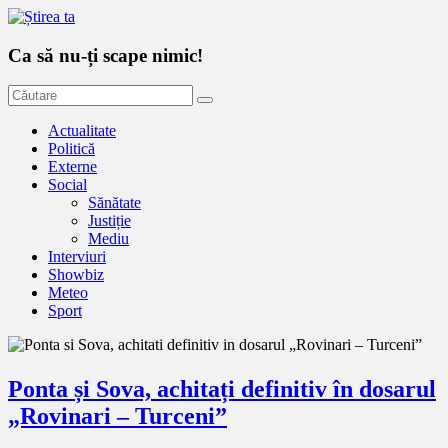
Ca să nu-ți scape nimic!
Actualitate
Politică
Externe
Social
Sănătate
Justiție
Mediu
Interviuri
Showbiz
Meteo
Sport
Ponta și Sova, achitați definitiv în dosarul
„Rovinari – Turceni”