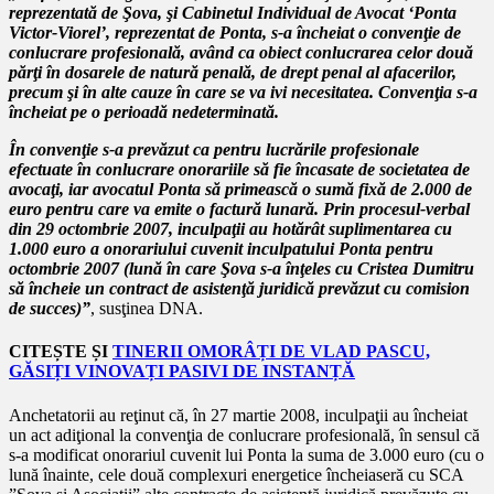
reprezentată de Şova, şi Cabinetul Individual de Avocat ‘Ponta
Victor-Viorel’, reprezentat de Ponta, s-a încheiat o convenţie de
conlucrare profesională, având ca obiect conlucrarea celor două
părţi în dosarele de natură penală, de drept penal al afacerilor,
precum şi în alte cauze în care se va ivi necesitatea. Convenţia s-a
încheiat pe o perioadă nedeterminată.
În convenţie s-a prevăzut ca pentru lucrările profesionale
efectuate în conlucrare onorariile să fie încasate de societatea de
avocaţi, iar avocatul Ponta să primească o sumă fixă de 2.000 de
euro pentru care va emite o factură lunară. Prin procesul-verbal
din 29 octombrie 2007, inculpaţii au hotărât suplimentarea cu
1.000 euro a onorariului cuvenit inculpatului Ponta pentru
octombrie 2007 (lună în care Şova s-a înţeles cu Cristea Dumitru
să încheie un contract de asistenţă juridică prevăzut cu comision
de succes)”
, susţinea DNA.
CITEȘTE ȘI
TINERII OMORÂȚI DE VLAD PASCU,
GĂSIȚI VINOVAȚI PASIVI DE INSTANȚĂ
Anchetatorii au reţinut că, în 27 martie 2008, inculpaţii au încheiat
un act adiţional la convenţia de conlucrare profesională, în sensul că
s-a modificat onorariul cuvenit lui Ponta la suma de 3.000 euro (cu o
lună înainte, cele două complexuri energetice încheiaseră cu SCA