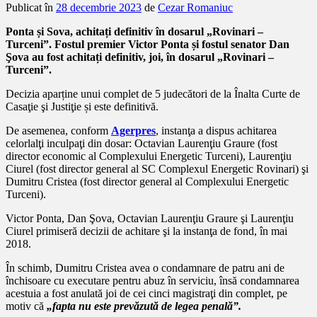
Publicat în
28 decembrie 2023
de
Cezar Romaniuc
Ponta și Sova, achitați definitiv în dosarul „Rovinari –
Turceni”. Fostul premier Victor Ponta și fostul senator Dan
Şova au fost achitați definitiv, joi, în dosarul „Rovinari –
Turceni”.
Decizia aparține unui complet de 5 judecători de la Înalta Curte de
Casaţie şi Justiţie și este definitivă.
De asemenea, conform
Agerpres
, instanţa a dispus achitarea
celorlalţi inculpaţi din dosar: Octavian Laurenţiu Graure (fost
director economic al Complexului Energetic Turceni), Laurenţiu
Ciurel (fost director general al SC Complexul Energetic Rovinari) şi
Dumitru Cristea (fost director general al Complexului Energetic
Turceni).
Victor Ponta, Dan Şova, Octavian Laurenţiu Graure şi Laurenţiu
Ciurel primiseră decizii de achitare şi la instanţa de fond, în mai
2018.
În schimb, Dumitru Cristea avea o condamnare de patru ani de
închisoare cu executare pentru abuz în serviciu, însă condamnarea
acestuia a fost anulată joi de cei cinci magistraţi din complet, pe
motiv că
„fapta nu este prevăzută de legea penală”.