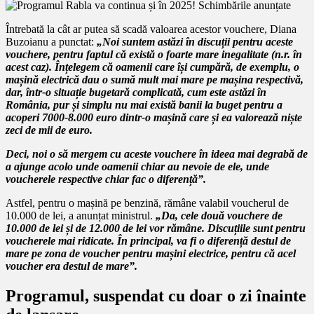
Întrebată la cât ar putea să scadă valoarea acestor vouchere, Diana
Buzoianu a punctat:
„Noi suntem astăzi în discuții pentru aceste
vouchere, pentru faptul că există o foarte mare inegalitate (n.r. în
acest caz). Înțelegem că oamenii care își cumpără, de exemplu, o
mașină electrică dau o sumă mult mai mare pe mașina respectivă,
dar, într-o situație bugetară complicată, cum este astăzi în
România, pur și simplu nu mai există banii la buget pentru a
acoperi 7000-8.000 euro dintr-o mașină care și ea valorează niște
zeci de mii de euro.
Deci, noi o să mergem cu aceste vouchere în ideea mai degrabă de
a ajunge acolo unde oamenii chiar au nevoie de ele, unde
voucherele respective chiar fac o diferență”.
Astfel, pentru o mașină pe benzină, rămâne valabil voucherul de
10.000 de lei, a anunțat ministrul.
„Da, cele două vouchere de
10.000 de lei și de 12.000 de lei vor rămâne. Discuțiile sunt pentru
voucherele mai ridicate. În principal, va fi o diferență destul de
mare pe zona de voucher pentru mașini electrice, pentru că acel
voucher era destul de mare”.
Programul, suspendat cu doar o zi înainte