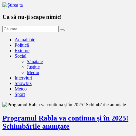
Ca să nu-ți scape nimic!
Actualitate
Politică
Externe
Social
Sănătate
Justiție
Mediu
Interviuri
Showbiz
Meteo
Sport
Programul Rabla va continua și în 2025!
Schimbările anunțate