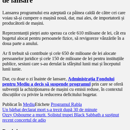
de lansare
Lansarea programului era așteptată ca pâinea caldă de către cei care
voiau să-și cumpere o mașină nouă, dar, mai ales, de importatorii și
producătorii de mașini.
Reprezentanții pieței auto sperau ca cele 610 milioane de lei, cât era
bugetul alocat pentru persoanele fizice, să revigoreze vânzările în a
doua parte a anului.
Ar fi trebuit să contribuie și cele 650 de milioane de lei alocate
persoanelor juridice și cele 150 de milioane de lei pentru instituțiile
publice, sesiuni care s-au derulat la sfârșitul lunii mai și începutul
lunii iunie.
Dar, cu doar o zi înainte de lansare,
Administrația Fondului
pentru Mediu a decis să suspende programul
prin care se oferă
subvenții la achiziționarea de mașini cu emisii reduse, în contextul
discuțiilor cu privire la reducerea deficitului bugetar.
Publicat în
Mediu
Etichete
Programul Rabla
Navigare
Un bărbat declarat mort s-a trezit după 30 de minute
Ozzy Osbourne a murit. Solistul trupei Black Sabbath a susținut
în
recent concertul de adio
articole