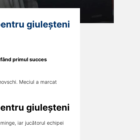
entru giuleșteni
bifând primul succes
chovschi. Meciul a marcat
entru giuleșteni
minge, iar jucătorul echipei