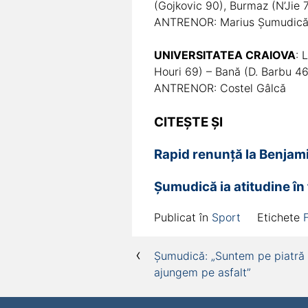
(Gojkovic 90), Burmaz (N’Jie 7
ANTRENOR: Marius Şumudic
UNIVERSITATEA CRAIOVA
: 
Houri 69) – Bană (D. Barbu 46),
ANTRENOR: Costel Gâlcă
CITEȘTE ȘI
Rapid renunță la Benjamin
Șumudică ia atitudine în 
Publicat în
Sport
Etichete
Navigare
Șumudică: „Suntem pe piatră
ajungem pe asfalt”
în