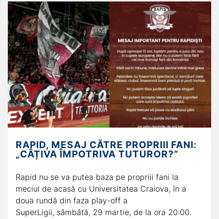
RAPID, MESAJ CĂTRE PROPRIII FANI:
„CÂȚIVA ÎMPOTRIVA TUTUROR?”
Rapid nu se va putea baza pe propriii fani la
meciul de acasă cu Universitatea Craiova, în a
doua rundă din faza play-off a
SuperLigii, sâmbătă, 29 martie, de la ora 20:00.