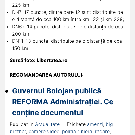
225 km;
DN7: 17 puncte, dintre care 12 sunt distribuite pe
o distanţă de cca 100 km între km 122 şi km 228;
DN67: 14 puncte, distribuite pe o distanţă de cca
200 km;
DN11: 13 puncte, distribuite pe o distanţă de cca
150 km.
Sursă foto: Libertatea.ro
RECOMANDAREA AUTORULUI:
Guvernul Bolojan publică
REFORMA Administrației. Ce
conține documentul
Publicat în
Actualitate
Etichete
amenzi
,
big
brother
,
camere video
,
poliția rutieră
,
radare
,